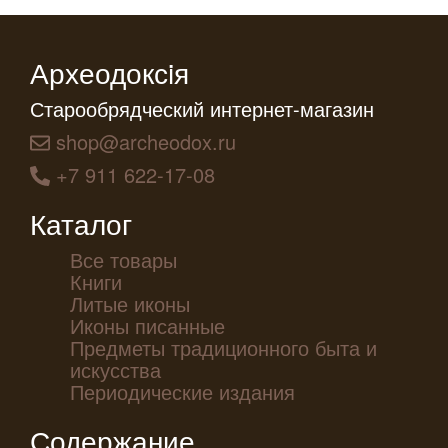
Археодоксiя
Старообрядческий интернет-магазин
shop@archeodox.ru
+7 911 622-17-08
Каталог
Все товары
Книги
Литые иконы
Иконы писанные
Предметы традиционного быта и
искусства
Периодические издания
Содержание