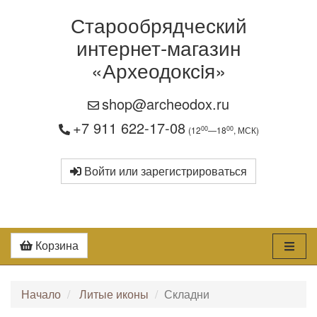
Старообрядческий
интернет-магазин
«Археодоксiя»
shop@archeodox.ru
+7 911 622-17-08
00
00
(12
—18
, МСК)
Войти или зарегистрироваться
Корзина
Начало
Литые иконы
Складни