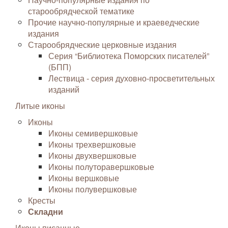
старообрядческой тематике
Прочие научно-популярные и краеведческие
издания
Старообрядческие церковные издания
Серия “Библиотека Поморских писателей”
(БПП)
Лествица - серия духовно-просветительных
изданий
Литые иконы
Иконы
Иконы семивершковые
Иконы трехвершковые
Иконы двухвершковые
Иконы полуторавершковые
Иконы вершковые
Иконы полувершковые
Кресты
Складни
Иконы писанные