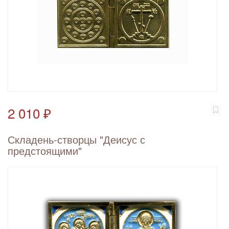
2 010 ₽
Складень-створцы "Деисус с
предстоящими"