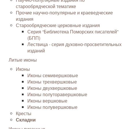
старообрядческой тематике
Прочие научно-популярные и краеведческие
издания
Старообрядческие церковные издания
Серия “Библиотека Поморских писателей”
(БПП)
Лествица - серия духовно-просветительных
изданий
Литые иконы
Иконы
Иконы семивершковые
Иконы трехвершковые
Иконы двухвершковые
Иконы полуторавершковые
Иконы вершковые
Иконы полувершковые
Кресты
Складни
Иконы писанные