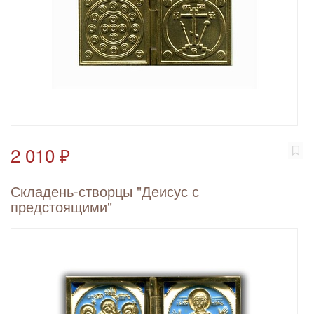
2 010 ₽
Складень-створцы "Деисус с
предстоящими"