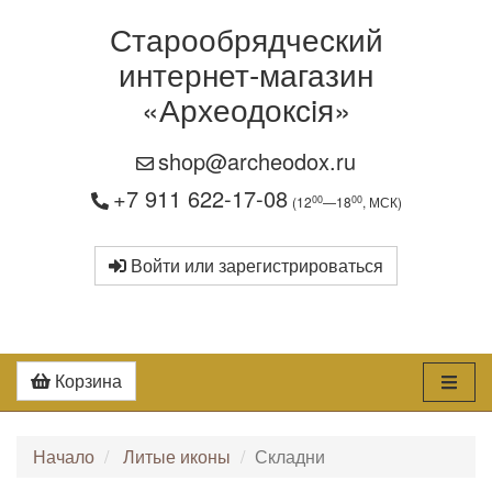
Старообрядческий
интернет-магазин
«Археодоксiя»
shop@archeodox.ru
+7 911 622-17-08
00
00
(12
—18
, МСК)
Войти или зарегистрироваться
Корзина
Начало
Литые иконы
Складни