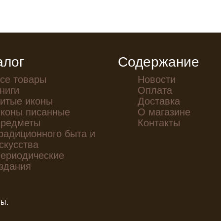
алог
Содержание
се товары
Новости
ниги
Оплата
итые иконы
Доставка
коны писанные
О магазине
редметы
Контакты
радиционного быта и
скусства
ериодические
здания
ны.