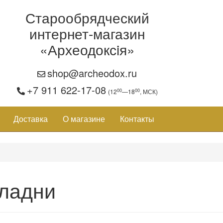
Старообрядческий
интернет-магазин
«Археодоксiя»
shop@archeodox.ru
+7 911 622-17-08
00
00
(12
—18
, МСК)
Доставка
О магазине
Контакты
ладни