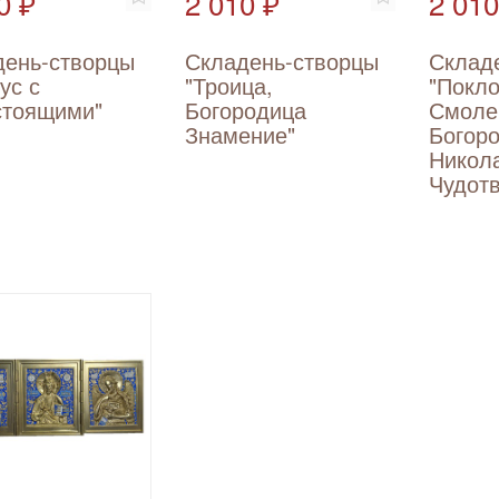
0 ₽
2 010 ₽
2 010
день-створцы
Складень-створцы
Склад
ус с
"Троица,
"Покл
стоящими"
Богородица
Смоле
Знамение"
Богор
Никол
Чудот