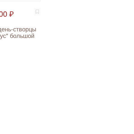
00 ₽
день-створцы
ус" большой