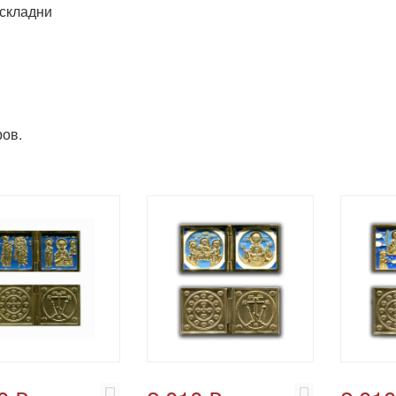
складни
ов.