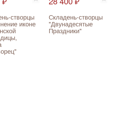
 ₽
28 400 ₽
ень-створцы
Складень-створцы
онение иконе
"Двунадесятые
нской
Праздники"
одицы,
а
ворец"