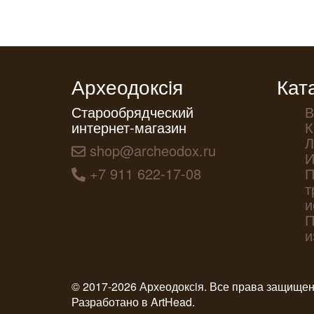
Археодоксiя
Кат
Старообрядческий
В
интернет-магазин
К
Л
shop@archeodox.ru
И
+7 911 622-17-08
П
т
и
П
и
© 2017-2026 Археодоксiя. Все права защище
Разработано в
ArtHead
.