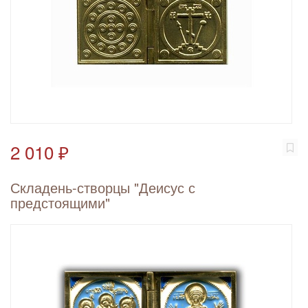
2 010 ₽
Складень-створцы "Деисус с
предстоящими"