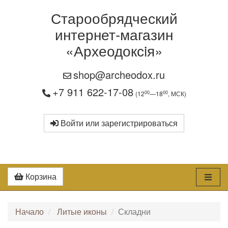
Старообрядческий
интернет-магазин
«Археодоксiя»
shop@archeodox.ru
+7 911 622-17-08
00
00
(12
—18
, МСК)
Войти или зарегистрироваться
Корзина
Начало
Литые иконы
Складни