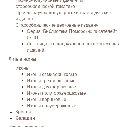
старообрядческой тематике
Прочие научно-популярные и краеведческие
издания
Старообрядческие церковные издания
Серия “Библиотека Поморских писателей”
(БПП)
Лествица - серия духовно-просветительных
изданий
Литые иконы
Иконы
Иконы семивершковые
Иконы трехвершковые
Иконы двухвершковые
Иконы полуторавершковые
Иконы вершковые
Иконы полувершковые
Кресты
Складни
Иконы писанные