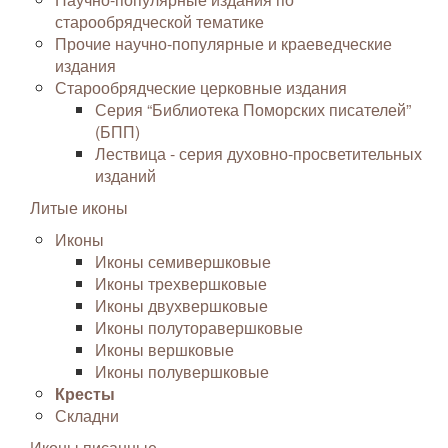
старообрядческой тематике
Прочие научно-популярные и краеведческие
издания
Старообрядческие церковные издания
Серия “Библиотека Поморских писателей”
(БПП)
Лествица - серия духовно-просветительных
изданий
Литые иконы
Иконы
Иконы семивершковые
Иконы трехвершковые
Иконы двухвершковые
Иконы полуторавершковые
Иконы вершковые
Иконы полувершковые
Кресты
Складни
Иконы писанные