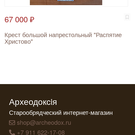
67 000 ₽
Крест большой напрестольный "Распятие
Христово"
Археодоксiя
Старообрядческий интернет-магазин
shop@archeodox.ru
+7 911 622-17-08