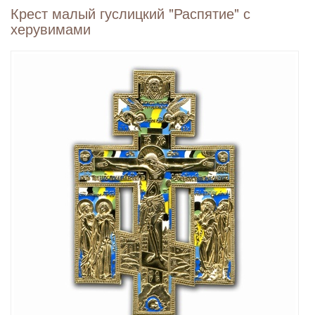
Крест малый гуслицкий "Распятие" с
херувимами