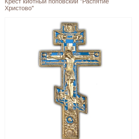
Крест киотный поповский "Распятие
Христово"