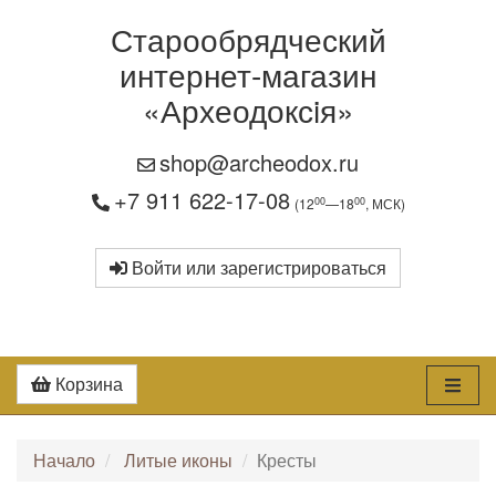
Старообрядческий
интернет-магазин
«Археодоксiя»
shop@archeodox.ru
+7 911 622-17-08
00
00
(12
—18
, МСК)
Войти или зарегистрироваться
Корзина
Начало
Литые иконы
Кресты