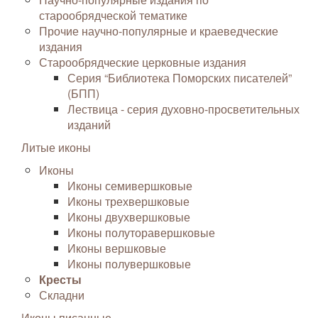
старообрядческой тематике
Прочие научно-популярные и краеведческие
издания
Старообрядческие церковные издания
Серия “Библиотека Поморских писателей”
(БПП)
Лествица - серия духовно-просветительных
изданий
Литые иконы
Иконы
Иконы семивершковые
Иконы трехвершковые
Иконы двухвершковые
Иконы полуторавершковые
Иконы вершковые
Иконы полувершковые
Кресты
Складни
Иконы писанные