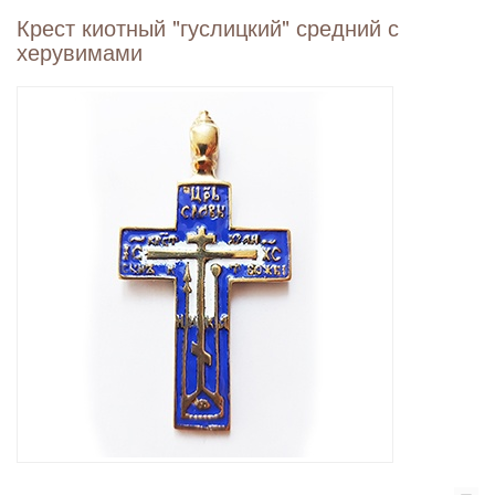
Крест киотный "гуслицкий" средний с
херувимами