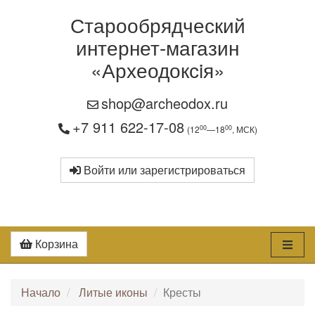
Старообрядческий
интернет-магазин
«Археодоксiя»
shop@archeodox.ru
+7 911 622-17-08
00
00
(12
—18
, МСК)
Войти или зарегистрироваться
Корзина
Начало
Литые иконы
Кресты