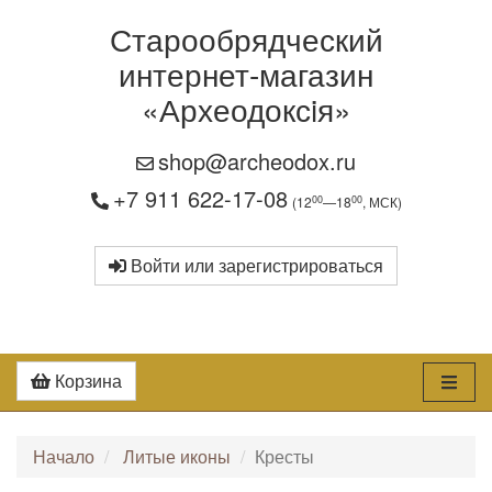
Старообрядческий
интернет-магазин
«Археодоксiя»
shop@archeodox.ru
+7 911 622-17-08
00
00
(12
—18
, МСК)
Войти или зарегистрироваться
Корзина
Начало
Литые иконы
Кресты