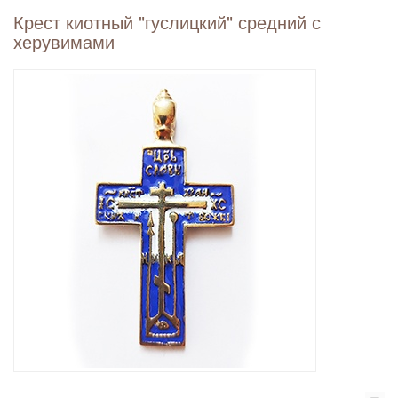
Крест киотный "гуслицкий" средний с
херувимами