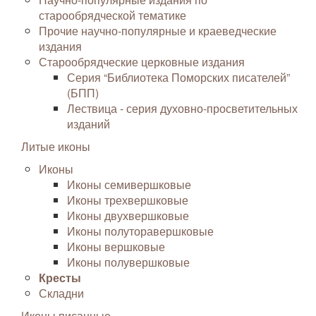
старообрядческой тематике
Прочие научно-популярные и краеведческие
издания
Старообрядческие церковные издания
Серия “Библиотека Поморских писателей”
(БПП)
Лествица - серия духовно-просветительных
изданий
Литые иконы
Иконы
Иконы семивершковые
Иконы трехвершковые
Иконы двухвершковые
Иконы полуторавершковые
Иконы вершковые
Иконы полувершковые
Кресты
Складни
Иконы писанные