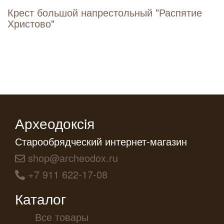
Крест большой напрестольный "Распятие
Христово"
Археодоксiя
Старообрядческий интернет-магазин
shop@archeodox.ru
+7 911 622-17-08
Каталог
Все товары