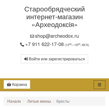
Старообрядческий
интернет-магазин
«Археодоксiя»
shop@archeodox.ru
+7 911 622-17-08
00
00
(12
—18
, МСК)
Войти или зарегистрироваться
Корзина
Начало
Литые иконы
Кресты