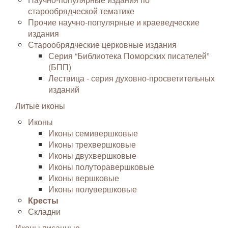
старообрядческой тематике
Прочие научно-популярные и краеведческие
издания
Старообрядческие церковные издания
Серия “Библиотека Поморских писателей”
(БПП)
Лествица - серия духовно-просветительных
изданий
Литые иконы
Иконы
Иконы семивершковые
Иконы трехвершковые
Иконы двухвершковые
Иконы полуторавершковые
Иконы вершковые
Иконы полувершковые
Кресты
Складни
Иконы писанные