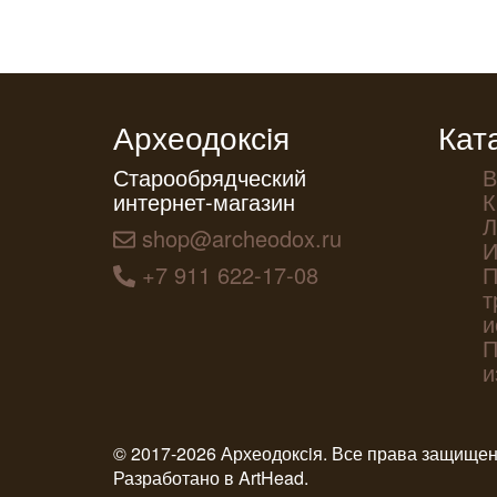
Археодоксiя
Кат
Старообрядческий
В
интернет-магазин
К
Л
shop@archeodox.ru
И
+7 911 622-17-08
П
т
и
П
и
© 2017-2026 Археодоксiя. Все права защище
Разработано в
ArtHead
.