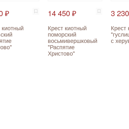
0 ₽
14 450 ₽
3 230
 киотный
Крест киотный
Крест 
ский
поморский
"гусли
ятие
восьмивершковый
с хер
ово"
"Распятие
Христово"