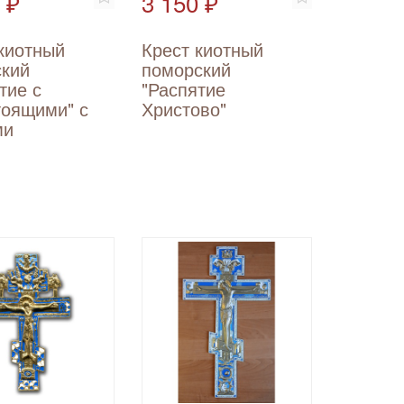
 ₽
3 150 ₽
киотный
Крест киотный
ский
поморский
тие с
"Распятие
тоящими" с
Христово"
ми