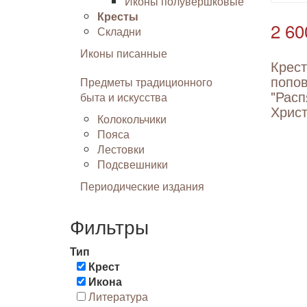
Иконы полувершковые
Кресты
2 60
Складни
Иконы писанные
Крест
попов
Предметы традиционного
"Расп
быта и искусства
Христ
Колокольчики
Пояса
Лестовки
Подсвешники
Периодические издания
Фильтры
Тип
Крест
Икона
Литература