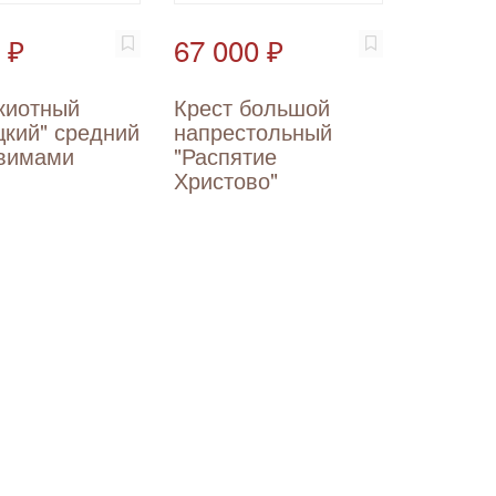
 ₽
67 000 ₽
киотный
Крест большой
цкий" средний
напрестольный
увимами
"Распятие
Христово"