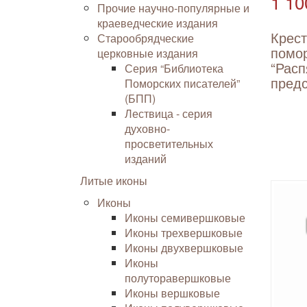
1 10
Прочие научно-популярные и
краеведческие издания
Крес
Старообрядческие
помо
церковные издания
“Расп
Серия “Библиотека
пред
Поморских писателей”
(БПП)
Лествица - серия
духовно-
просветительных
изданий
Литые иконы
Иконы
Иконы семивершковые
Иконы трехвершковые
Иконы двухвершковые
Иконы
полуторавершковые
Иконы вершковые