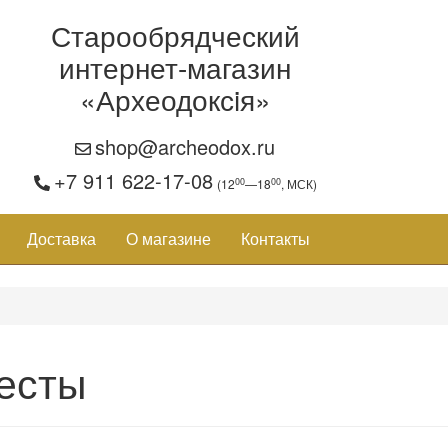
Старообрядческий
интернет-магазин
«Археодоксiя»
shop@archeodox.ru
+7 911 622-17-08
00
00
(12
—18
, МСК)
Доставка
О магазине
Контакты
есты