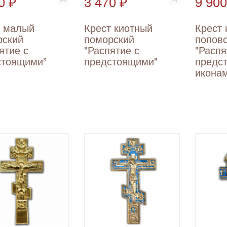
0 ₽
3 470 ₽
9 900
т малый
Крест киотный
Крест 
рский
поморский
попов
ятие с
"Распятие с
"Распя
стоящими”
предстоящими"
предс
икона