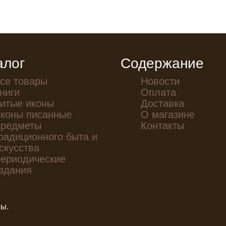
алог
Содержание
се товары
Новости
ниги
Оплата
итые иконы
Доставка
коны писанные
О магазине
редметы
Контакты
радиционного быта и
скусства
ериодические
здания
ны.