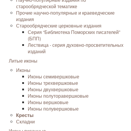
старообрядческой тематике
Прочие научно-популярные и краеведческие
издания
Старообрядческие церковные издания
Серия “Библиотека Поморских писателей”
(БПП)
Лествица - серия духовно-просветительных
изданий
Литые иконы
Иконы
Иконы семивершковые
Иконы трехвершковые
Иконы двухвершковые
Иконы полуторавершковые
Иконы вершковые
Иконы полувершковые
Кресты
Складни
Иконы писанные