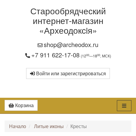
Старообрядческий
интернет-магазин
«Археодоксiя»
shop@archeodox.ru
+7 911 622-17-08
00
00
(12
—18
, МСК)
Войти или зарегистрироваться
Корзина
Начало
Литые иконы
Кресты