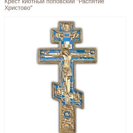
Крест киотный поповский "Распятие
Христово"