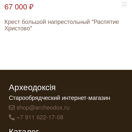
67 000 ₽
Крест большой напрестольный "Распятие
Христово"
Археодоксiя
Старообрядческий интернет-магазин
shop@archeodox.ru
+7 911 622-17-08
Каталог