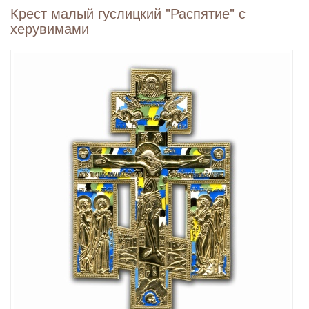
Крест малый гуслицкий "Распятие" с
херувимами