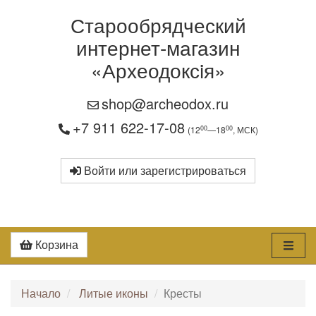
Старообрядческий
интернет-магазин
«Археодоксiя»
shop@archeodox.ru
+7 911 622-17-08
00
00
(12
—18
, МСК)
Войти или зарегистрироваться
Корзина
Начало
Литые иконы
Кресты