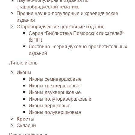
старообрядческой тематике
Прочие научно-популярные и краеведческие
издания
Старообрядческие церковные издания
Серия “Библиотека Поморских писателей”
(БПП)
Лествица - серия духовно-просветительных
изданий
Литые иконы
Иконы
Иконы семивершковые
Иконы трехвершковые
Иконы двухвершковые
Иконы полуторавершковые
Иконы вершковые
Иконы полувершковые
Кресты
Складни
Иконы писанные