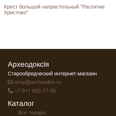
Крест большой напрестольный "Распятие
Христово"
Археодоксiя
Старообрядческий интернет-магазин
shop@archeodox.ru
+7 911 622-17-08
Каталог
Все товары