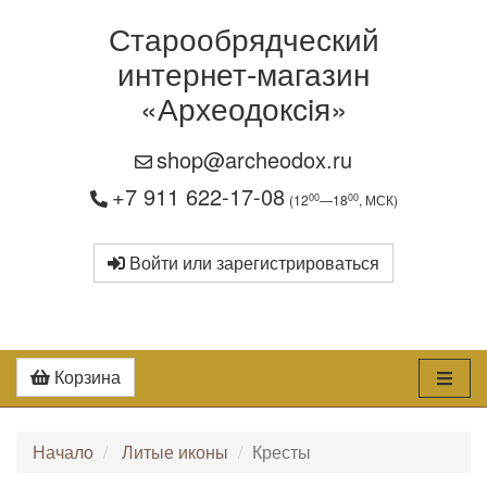
Старообрядческий
интернет-магазин
«Археодоксiя»
shop@archeodox.ru
+7 911 622-17-08
00
00
(12
—18
, МСК)
Войти или зарегистрироваться
Корзина
Начало
Литые иконы
Кресты