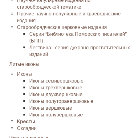
старообрядческой тематике
Прочие научно-популярные и краеведческие
издания
Старообрядческие церковные издания
Серия “Библиотека Поморских писателей”
(БПП)
Лествица - серия духовно-просветительных
изданий
Литые иконы
Иконы
Иконы семивершковые
Иконы трехвершковые
Иконы двухвершковые
Иконы полуторавершковые
Иконы вершковые
Иконы полувершковые
Кресты
Складни
Иконы писанные