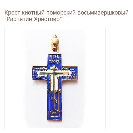
Крест киотный поморский восьмивершковый
"Распятие Христово"