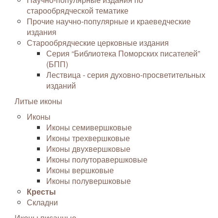
старообрядческой тематике
Прочие научно-популярные и краеведческие
издания
Старообрядческие церковные издания
Серия “Библиотека Поморских писателей”
(БПП)
Лествица - серия духовно-просветительных
изданий
Литые иконы
Иконы
Иконы семивершковые
Иконы трехвершковые
Иконы двухвершковые
Иконы полуторавершковые
Иконы вершковые
Иконы полувершковые
Кресты
Складни
Иконы писанные