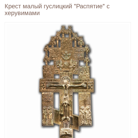
Крест малый гуслицкий "Распятие" с
херувимами