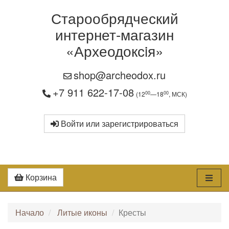
Старообрядческий
интернет-магазин
«Археодоксiя»
shop@archeodox.ru
+7 911 622-17-08
00
00
(12
—18
, МСК)
Войти или зарегистрироваться
Корзина
Начало
Литые иконы
Кресты