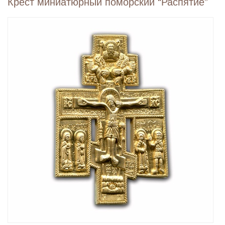
Крест миниатюрный поморский “Распятие”