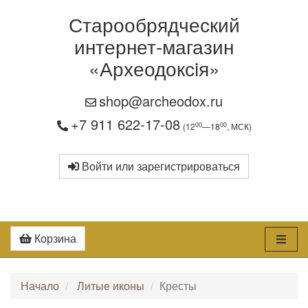
Старообрядческий
интернет-магазин
«Археодоксiя»
shop@archeodox.ru
+7 911 622-17-08
00
00
(12
—18
, МСК)
Войти или зарегистрироваться
Корзина
Начало
Литые иконы
Кресты