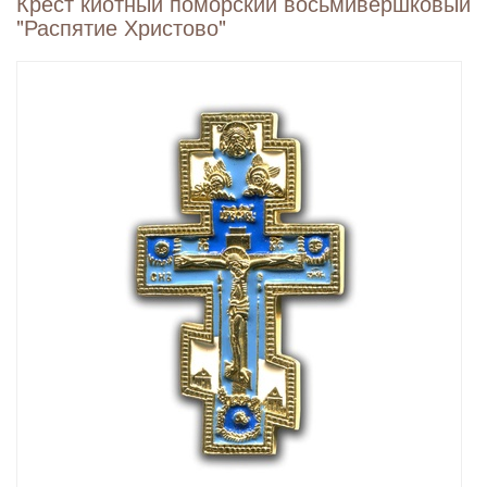
Крест киотный поморский восьмивершковый
"Распятие Христово"