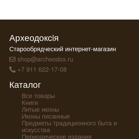
Археодоксiя
Старообрядческий интернет-магазин
shop@archeodox.ru
+7 911 622-17-08
Каталог
Все товары
Книги
Литые иконы
Иконы писанные
Предметы традиционного быта и
искусства
Периодические издания