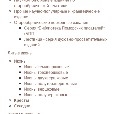
старообрядческой тематике
Прочие научно-популярные и краеведческие
издания
Старообрядческие церковные издания
Серия “Библиотека Поморских писателей”
(БПП)
Лествица - серия духовно-просветительных
изданий
Литые иконы
Иконы
Иконы семивершковые
Иконы трехвершковые
Иконы двухвершковые
Иконы полуторавершковые
Иконы вершковые
Иконы полувершковые
Кресты
Складни
Иконы писанные