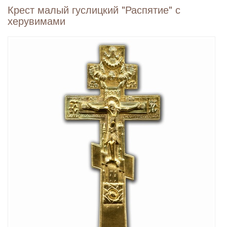
Крест малый гуслицкий "Распятие" с
херувимами