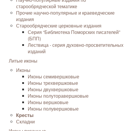
старообрядческой тематике
Прочие научно-популярные и краеведческие
издания
Старообрядческие церковные издания
Серия “Библиотека Поморских писателей”
(БПП)
Лествица - серия духовно-просветительных
изданий
Литые иконы
Иконы
Иконы семивершковые
Иконы трехвершковые
Иконы двухвершковые
Иконы полуторавершковые
Иконы вершковые
Иконы полувершковые
Кресты
Складни
Иконы писанные