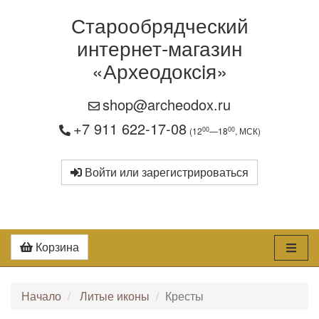
Старообрядческий
интернет-магазин
«Археодоксiя»
shop@archeodox.ru
+7 911 622-17-08
00
00
(12
—18
, МСК)
Войти или зарегистрироваться
Корзина
Начало
Литые иконы
Кресты