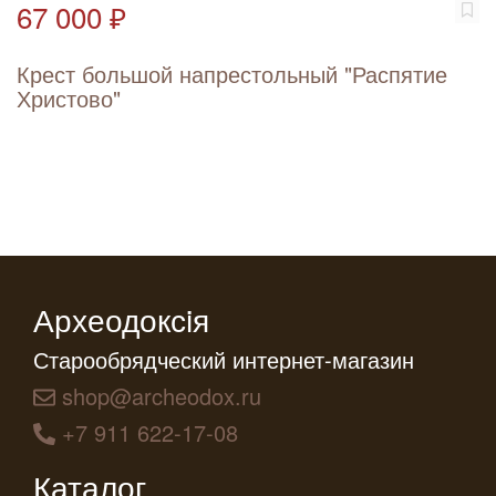
67 000 ₽
Крест большой напрестольный "Распятие
Христово"
Археодоксiя
Старообрядческий интернет-магазин
shop@archeodox.ru
+7 911 622-17-08
Каталог