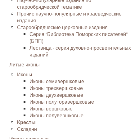
старообрядческой тематике
Прочие научно-популярные и краеведческие
издания
Старообрядческие церковные издания
Серия “Библиотека Поморских писателей”
(БПП)
Лествица - серия духовно-просветительных
изданий
Литые иконы
Иконы
Иконы семивершковые
Иконы трехвершковые
Иконы двухвершковые
Иконы полуторавершковые
Иконы вершковые
Иконы полувершковые
Кресты
Складни
Иконы писанные