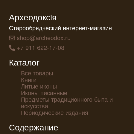
Археодоксiя
Старообрядческий интернет-магазин
shop@archeodox.ru
+7 911 622-17-08
Каталог
Все товары
Книги
Литые иконы
Иконы писанные
Предметы традиционного быта и
искусства
Периодические издания
Содержание