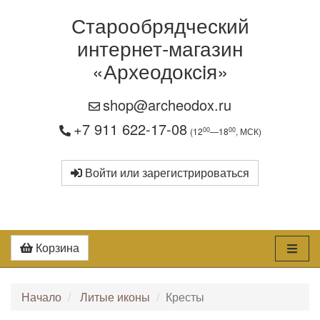
Старообрядческий
интернет-магазин
«Археодоксiя»
shop@archeodox.ru
+7 911 622-17-08
00
00
(12
—18
, МСК)
Войти или зарегистрироваться
Корзина
Начало
Литые иконы
Кресты