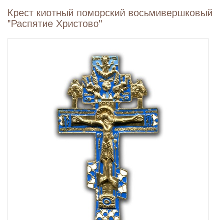
Крест киотный поморский восьмивершковый
"Распятие Христово"