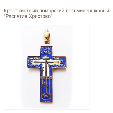
Крест киотный поморский восьмивершковый
"Распятие Христово"