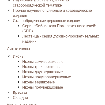
старообрядческой тематике
Прочие научно-популярные и краеведческие
издания
Старообрядческие церковные издания
Серия “Библиотека Поморских писателей”
(БПП)
Лествица - серия духовно-просветительных
изданий
Литые иконы
Иконы
Иконы семивершковые
Иконы трехвершковые
Иконы двухвершковые
Иконы полуторавершковые
Иконы вершковые
Иконы полувершковые
Кресты
Складни
Иконы писанные