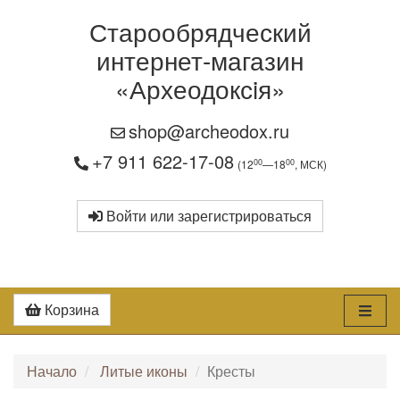
Старообрядческий
интернет-магазин
«Археодоксiя»
shop@archeodox.ru
+7 911 622-17-08
00
00
(12
—18
, МСК)
Войти или зарегистрироваться
Корзина
Начало
Литые иконы
Кресты