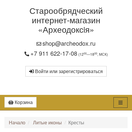
Старообрядческий
интернет-магазин
«Археодоксiя»
shop@archeodox.ru
+7 911 622-17-08
00
00
(12
—18
, МСК)
Войти или зарегистрироваться
Корзина
Начало
Литые иконы
Кресты