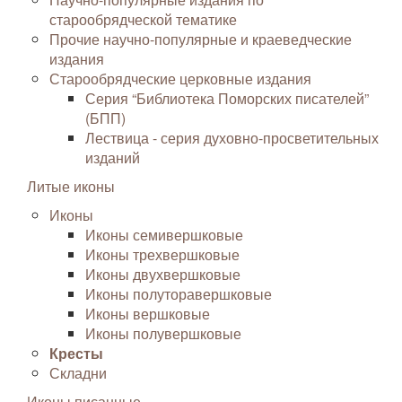
старообрядческой тематике
Прочие научно-популярные и краеведческие
издания
Старообрядческие церковные издания
Серия “Библиотека Поморских писателей”
(БПП)
Лествица - серия духовно-просветительных
изданий
Литые иконы
Иконы
Иконы семивершковые
Иконы трехвершковые
Иконы двухвершковые
Иконы полуторавершковые
Иконы вершковые
Иконы полувершковые
Кресты
Складни
Иконы писанные