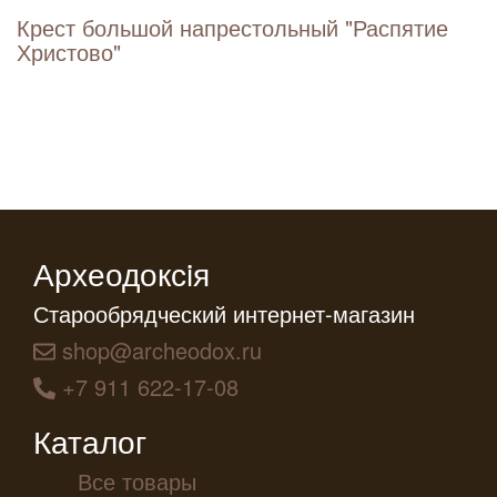
Крест большой напрестольный "Распятие
Христово"
Археодоксiя
Старообрядческий интернет-магазин
shop@archeodox.ru
+7 911 622-17-08
Каталог
Все товары