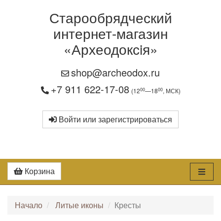
Старообрядческий
интернет-магазин
«Археодоксiя»
shop@archeodox.ru
+7 911 622-17-08
00
00
(12
—18
, МСК)
Войти или зарегистрироваться
Корзина
Начало
Литые иконы
Кресты