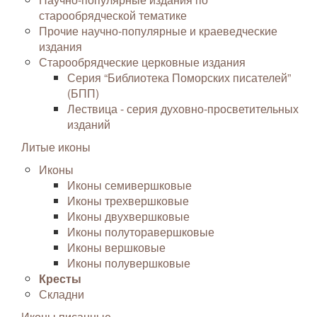
старообрядческой тематике
Прочие научно-популярные и краеведческие
издания
Старообрядческие церковные издания
Серия “Библиотека Поморских писателей”
(БПП)
Лествица - серия духовно-просветительных
изданий
Литые иконы
Иконы
Иконы семивершковые
Иконы трехвершковые
Иконы двухвершковые
Иконы полуторавершковые
Иконы вершковые
Иконы полувершковые
Кресты
Складни
Иконы писанные