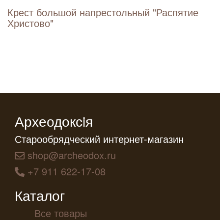
Крест большой напрестольный "Распятие
Христово"
Археодоксiя
Старообрядческий интернет-магазин
shop@archeodox.ru
+7 911 622-17-08
Каталог
Все товары