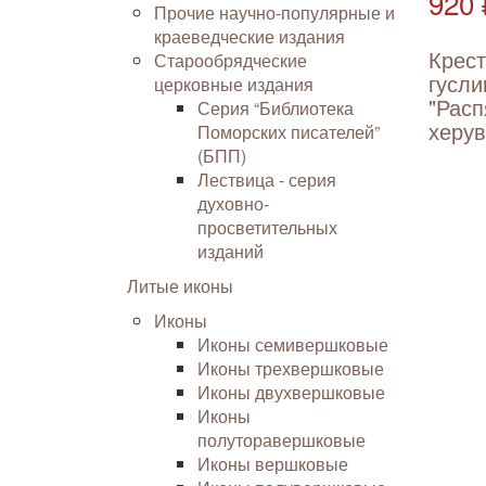
920 
Прочие научно-популярные и
краеведческие издания
Крес
Старообрядческие
гусли
церковные издания
"Расп
Серия “Библиотека
херу
Поморских писателей”
(БПП)
Лествица - серия
духовно-
просветительных
изданий
Литые иконы
Иконы
Иконы семивершковые
Иконы трехвершковые
Иконы двухвершковые
Иконы
полуторавершковые
Иконы вершковые