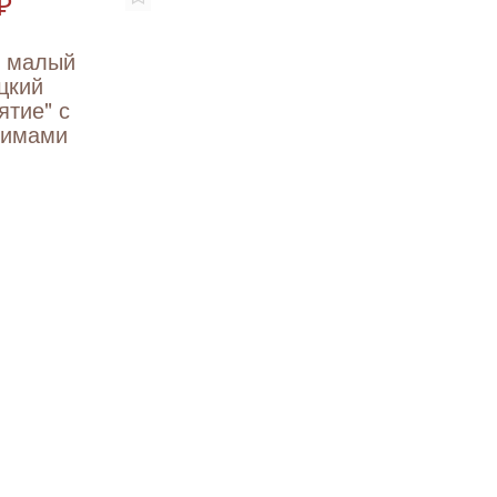
₽
т малый
цкий
ятие" с
вимами