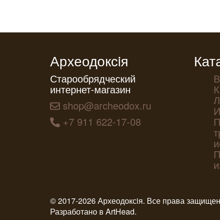
Археодоксiя
Кат
Старообрядческий
В
интернет-магазин
К
Л
shop@archeodox.ru
И
+7 911 622-17-08
П
т
и
П
и
© 2017-2026 Археодоксiя. Все права защище
Разработано в
ArtHead
.