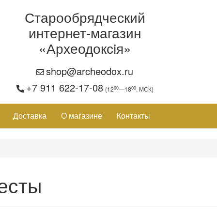
Старообрядческий
интернет-магазин
«Археодоксiя»
shop@archeodox.ru
+7 911 622-17-08
00
00
(12
—18
, МСК)
Доставка
О магазине
Контакты
есты