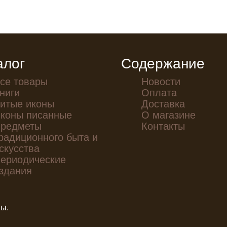
алог
Содержание
се товары
Новости
ниги
Оплата
итые иконы
Доставка
коны писанные
О магазине
редметы
Контакты
радиционного быта и
скусства
ериодические
здания
ны.