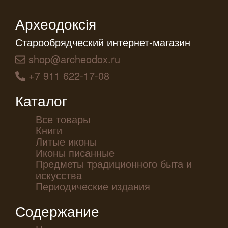
Археодоксiя
Старообрядческий интернет-магазин
shop@archeodox.ru
+7 911 622-17-08
Каталог
Все товары
Книги
Литые иконы
Иконы писанные
Предметы традиционного быта и
искусства
Периодические издания
Содержание