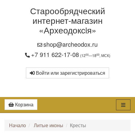
Старообрядческий
интернет-магазин
«Археодоксiя»
shop@archeodox.ru
+7 911 622-17-08
00
00
(12
—18
, МСК)
Войти или зарегистрироваться
Корзина
Начало
Литые иконы
Кресты