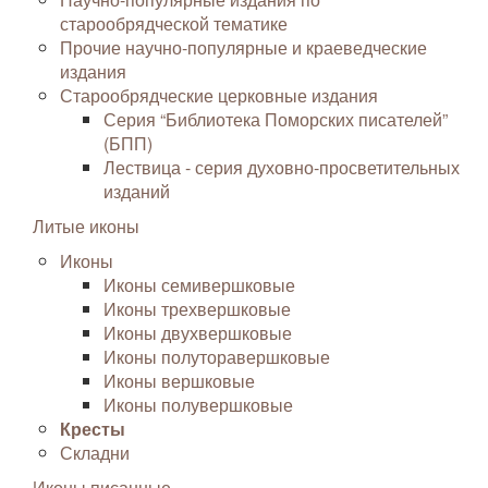
старообрядческой тематике
Прочие научно-популярные и краеведческие
издания
Старообрядческие церковные издания
Серия “Библиотека Поморских писателей”
(БПП)
Лествица - серия духовно-просветительных
изданий
Литые иконы
Иконы
Иконы семивершковые
Иконы трехвершковые
Иконы двухвершковые
Иконы полуторавершковые
Иконы вершковые
Иконы полувершковые
Кресты
Складни
Иконы писанные