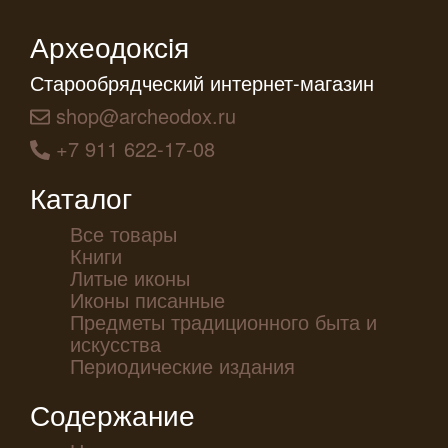
Археодоксiя
Старообрядческий интернет-магазин
shop@archeodox.ru
+7 911 622-17-08
Каталог
Все товары
Книги
Литые иконы
Иконы писанные
Предметы традиционного быта и
искусства
Периодические издания
Содержание