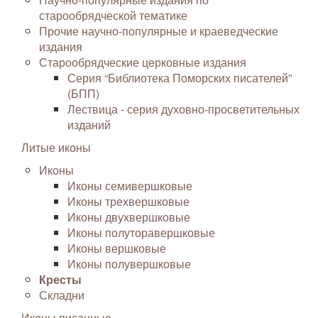
старообрядческой тематике
Прочие научно-популярные и краеведческие
издания
Старообрядческие церковные издания
Серия “Библиотека Поморских писателей”
(БПП)
Лествица - серия духовно-просветительных
изданий
Литые иконы
Иконы
Иконы семивершковые
Иконы трехвершковые
Иконы двухвершковые
Иконы полуторавершковые
Иконы вершковые
Иконы полувершковые
Кресты
Складни
Иконы писанные