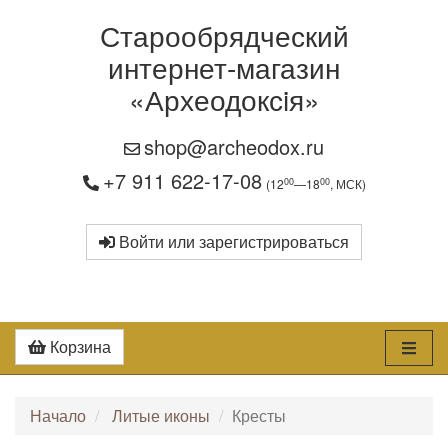
Старообрядческий
интернет-магазин
«Археодоксiя»
shop@archeodox.ru
+7 911 622-17-08
00
00
(12
—18
, МСК)
Войти или зарегистрироваться
Корзина
Начало
Литые иконы
Кресты