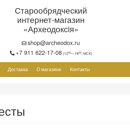
Старообрядческий
интернет-магазин
«Археодоксiя»
shop@archeodox.ru
+7 911 622-17-08
00
00
(12
—18
, МСК)
Доставка
О магазине
Контакты
есты