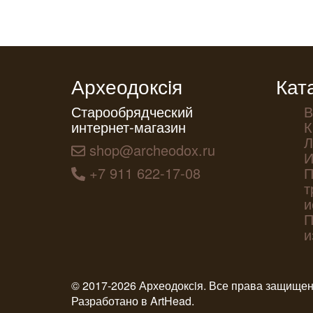
Археодоксiя
Кат
Старообрядческий
В
интернет-магазин
К
Л
shop@archeodox.ru
И
+7 911 622-17-08
П
т
и
П
и
© 2017-2026 Археодоксiя. Все права защище
Разработано в
ArtHead
.