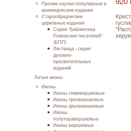
920 
Прочие научно-популярные и
краеведческие издания
Крес
Старообрядческие
гусли
церковные издания
"Расп
Серия “Библиотека
херу
Поморских писателей”
(БПП)
Лествица - серия
духовно-
просветительных
изданий
Литые иконы
Иконы
Иконы семивершковые
Иконы трехвершковые
Иконы двухвершковые
Иконы
полуторавершковые
Иконы вершковые