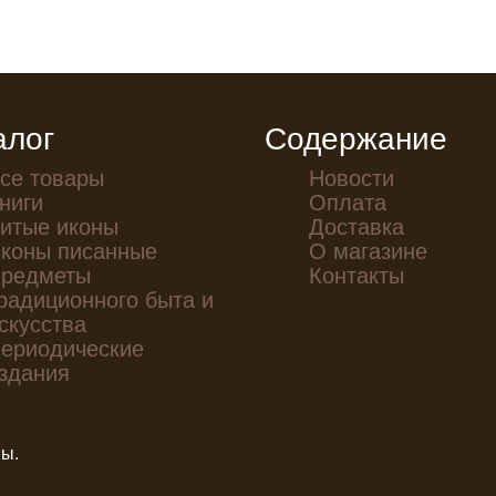
алог
Содержание
се товары
Новости
ниги
Оплата
итые иконы
Доставка
коны писанные
О магазине
редметы
Контакты
радиционного быта и
скусства
ериодические
здания
ны.