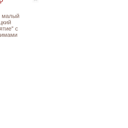
₽
т малый
цкий
ятие" с
вимами