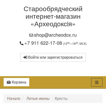
Старообрядческий
интернет-магазин
«Археодоксiя»
shop@archeodox.ru
+7 911 622-17-08
00
00
(12
—18
, МСК)
Войти или зарегистрироваться
Корзина
Начало
Литые иконы
Кресты