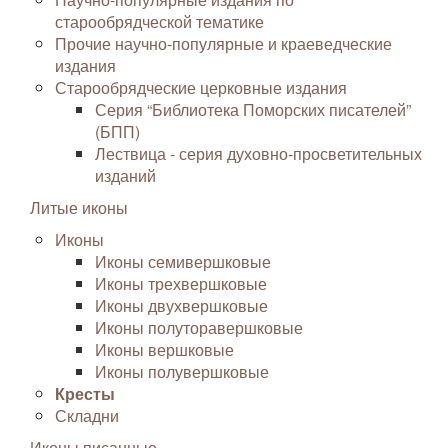
старообрядческой тематике
Прочие научно-популярные и краеведческие
издания
Старообрядческие церковные издания
Серия “Библиотека Поморских писателей”
(БПП)
Лествица - серия духовно-просветительных
изданий
Литые иконы
Иконы
Иконы семивершковые
Иконы трехвершковые
Иконы двухвершковые
Иконы полуторавершковые
Иконы вершковые
Иконы полувершковые
Кресты
Складни
Иконы писанные