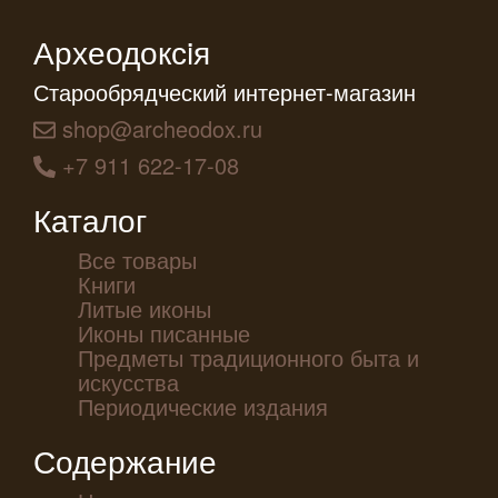
Археодоксiя
Старообрядческий интернет-магазин
shop@archeodox.ru
+7 911 622-17-08
Каталог
Все товары
Книги
Литые иконы
Иконы писанные
Предметы традиционного быта и
искусства
Периодические издания
Содержание