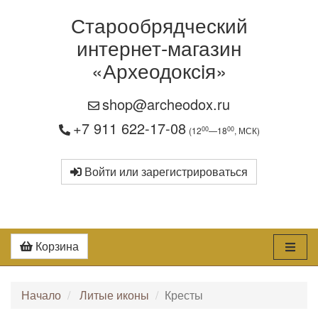
Старообрядческий
интернет-магазин
«Археодоксiя»
shop@archeodox.ru
+7 911 622-17-08
00
00
(12
—18
, МСК)
Войти или зарегистрироваться
Корзина
Начало
Литые иконы
Кресты