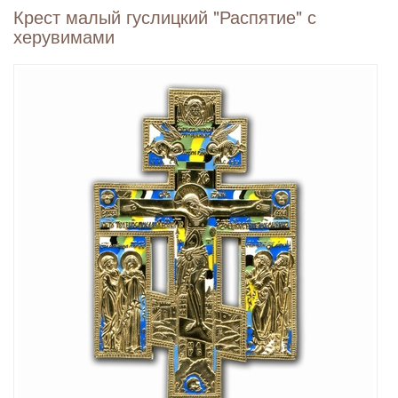
Крест малый гуслицкий "Распятие" с
херувимами