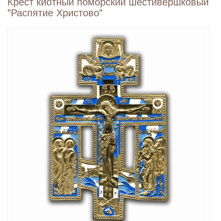
Крест киотный поморский шестивершковый
"Распятие Христово"