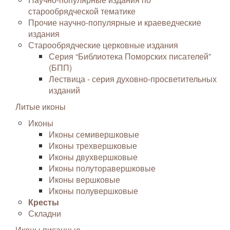
старообрядческой тематике
Прочие научно-популярные и краеведческие
издания
Старообрядческие церковные издания
Серия “Библиотека Поморских писателей”
(БПП)
Лествица - серия духовно-просветительных
изданий
Литые иконы
Иконы
Иконы семивершковые
Иконы трехвершковые
Иконы двухвершковые
Иконы полуторавершковые
Иконы вершковые
Иконы полувершковые
Кресты
Складни
Иконы писанные