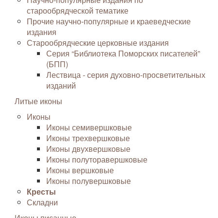
старообрядческой тематике
Прочие научно-популярные и краеведческие
издания
Старообрядческие церковные издания
Серия “Библиотека Поморских писателей”
(БПП)
Лествица - серия духовно-просветительных
изданий
Литые иконы
Иконы
Иконы семивершковые
Иконы трехвершковые
Иконы двухвершковые
Иконы полуторавершковые
Иконы вершковые
Иконы полувершковые
Кресты
Складни
Иконы писанные