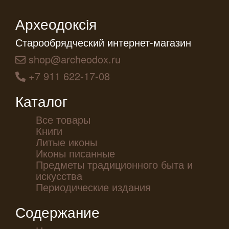
Археодоксiя
Старообрядческий интернет-магазин
shop@archeodox.ru
+7 911 622-17-08
Каталог
Все товары
Книги
Литые иконы
Иконы писанные
Предметы традиционного быта и
искусства
Периодические издания
Содержание