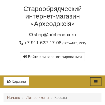
Старообрядческий
интернет-магазин
«Археодоксiя»
shop@archeodox.ru
+7 911 622-17-08
00
00
(12
—18
, МСК)
Войти или зарегистрироваться
Корзина
Начало
Литые иконы
Кресты