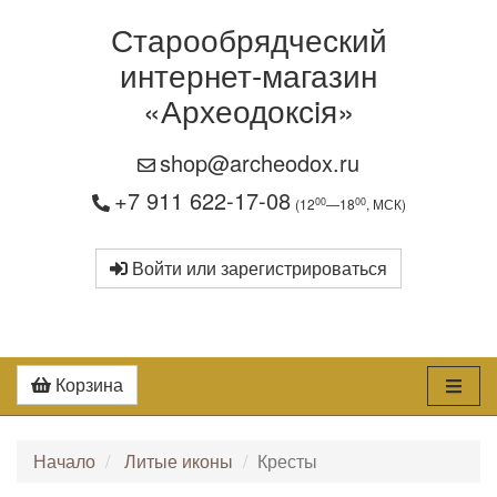
Старообрядческий
интернет-магазин
«Археодоксiя»
shop@archeodox.ru
+7 911 622-17-08
00
00
(12
—18
, МСК)
Войти или зарегистрироваться
Корзина
Начало
Литые иконы
Кресты