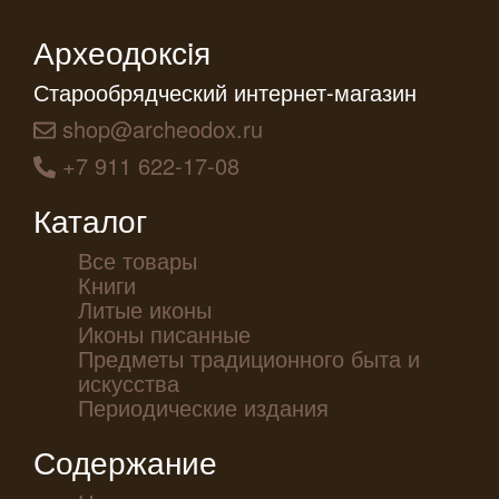
Археодоксiя
Старообрядческий интернет-магазин
shop@archeodox.ru
+7 911 622-17-08
Каталог
Все товары
Книги
Литые иконы
Иконы писанные
Предметы традиционного быта и
искусства
Периодические издания
Содержание