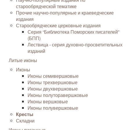
старообрядческой тематике
Прочие научно-популярные и краеведческие
издания
Старообрядческие церковные издания
Серия “Библиотека Поморских писателей”
(БПП)
Лествица - серия духовно-просветительных
изданий
Литые иконы
Иконы
Иконы семивершковые
Иконы трехвершковые
Иконы двухвершковые
Иконы полуторавершковые
Иконы вершковые
Иконы полувершковые
Кресты
Складни
Иконы писанные