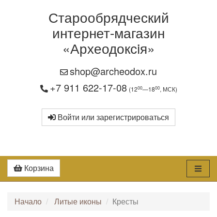
Старообрядческий
интернет-магазин
«Археодоксiя»
shop@archeodox.ru
+7 911 622-17-08
00
00
(12
—18
, МСК)
Войти или зарегистрироваться
Корзина
Начало
Литые иконы
Кресты