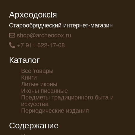
Археодоксiя
Старообрядческий интернет-магазин
shop@archeodox.ru
+7 911 622-17-08
Каталог
Все товары
Книги
Литые иконы
Иконы писанные
Предметы традиционного быта и
искусства
Периодические издания
Содержание