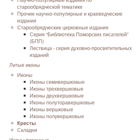
старообрядческой тематике
Прочие научно-популярные и краеведческие
издания
Старообрядческие церковные издания
Серия “Библиотека Поморских писателей”
(БПП)
Лествица - серия духовно-просветительных
изданий
Литые иконы
Иконы
Иконы семивершковые
Иконы трехвершковые
Иконы двухвершковые
Иконы полуторавершковые
Иконы вершковые
Иконы полувершковые
Кресты
Складни
Иконы писанные