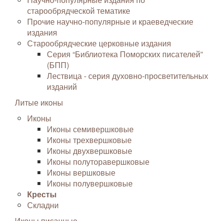
старообрядческой тематике
Прочие научно-популярные и краеведческие
издания
Старообрядческие церковные издания
Серия “Библиотека Поморских писателей”
(БПП)
Лествица - серия духовно-просветительных
изданий
Литые иконы
Иконы
Иконы семивершковые
Иконы трехвершковые
Иконы двухвершковые
Иконы полуторавершковые
Иконы вершковые
Иконы полувершковые
Кресты
Складни
Иконы писанные