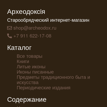
Археодоксiя
Старообрядческий интернет-магазин
shop@archeodox.ru
+7 911 622-17-08
Каталог
Все товары
Книги
Литые иконы
Иконы писанные
Предметы традиционного быта и
искусства
Периодические издания
Содержание