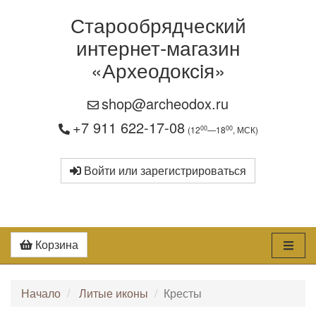
Старообрядческий
интернет-магазин
«Археодоксiя»
shop@archeodox.ru
+7 911 622-17-08
00
00
(12
—18
, МСК)
Войти или зарегистрироваться
Корзина
Начало
Литые иконы
Кресты