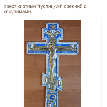
Крест киотный "гуслицкий" средний с
херувимами