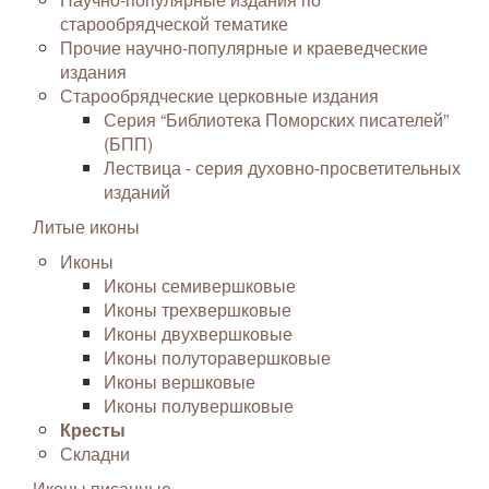
старообрядческой тематике
Прочие научно-популярные и краеведческие
издания
Старообрядческие церковные издания
Серия “Библиотека Поморских писателей”
(БПП)
Лествица - серия духовно-просветительных
изданий
Литые иконы
Иконы
Иконы семивершковые
Иконы трехвершковые
Иконы двухвершковые
Иконы полуторавершковые
Иконы вершковые
Иконы полувершковые
Кресты
Складни
Иконы писанные