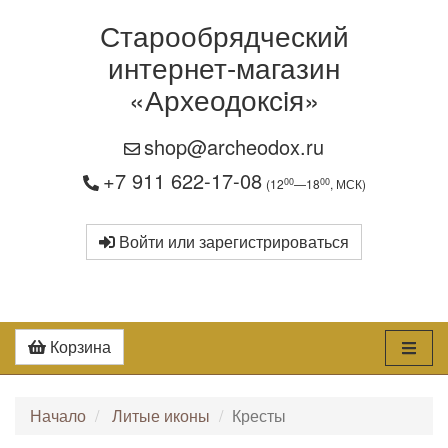
Старообрядческий
интернет-магазин
«Археодоксiя»
shop@archeodox.ru
+7 911 622-17-08
00
00
(12
—18
, МСК)
Войти или зарегистрироваться
Корзина
Начало
Литые иконы
Кресты