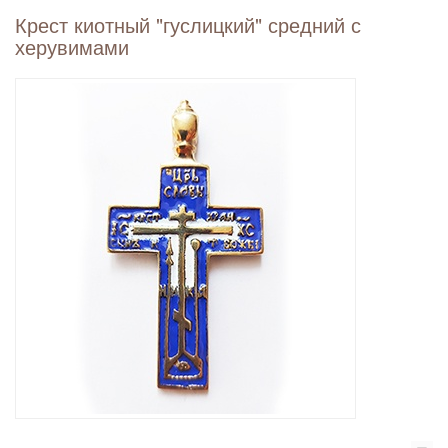
Крест киотный "гуслицкий" средний с
херувимами