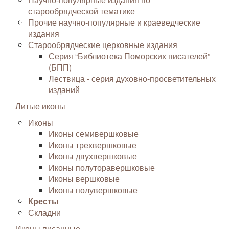
старообрядческой тематике
Прочие научно-популярные и краеведческие
издания
Старообрядческие церковные издания
Серия “Библиотека Поморских писателей”
(БПП)
Лествица - серия духовно-просветительных
изданий
Литые иконы
Иконы
Иконы семивершковые
Иконы трехвершковые
Иконы двухвершковые
Иконы полуторавершковые
Иконы вершковые
Иконы полувершковые
Кресты
Складни
Иконы писанные