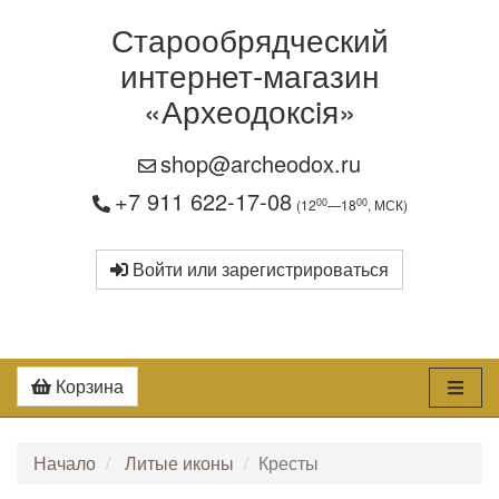
Старообрядческий
интернет-магазин
«Археодоксiя»
shop@archeodox.ru
+7 911 622-17-08
00
00
(12
—18
, МСК)
Войти или зарегистрироваться
Корзина
Начало
Литые иконы
Кресты