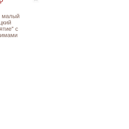
₽
т малый
цкий
ятие" с
вимами