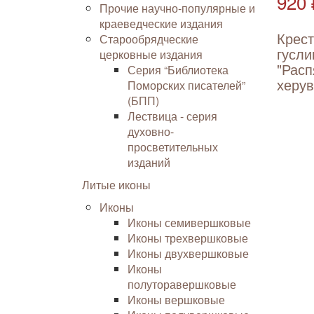
920 
Прочие научно-популярные и
краеведческие издания
Крес
Старообрядческие
гусли
церковные издания
"Расп
Серия “Библиотека
херу
Поморских писателей”
(БПП)
Лествица - серия
духовно-
просветительных
изданий
Литые иконы
Иконы
Иконы семивершковые
Иконы трехвершковые
Иконы двухвершковые
Иконы
полуторавершковые
Иконы вершковые