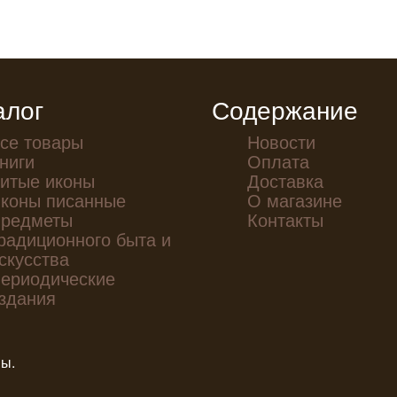
алог
Содержание
се товары
Новости
ниги
Оплата
итые иконы
Доставка
коны писанные
О магазине
редметы
Контакты
радиционного быта и
скусства
ериодические
здания
ны.