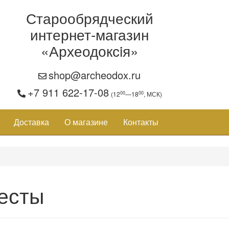
Старообрядческий
интернет-магазин
«Археодоксiя»
shop@archeodox.ru
+7 911 622-17-08
00
00
(12
—18
, МСК)
Доставка
О магазине
Контакты
есты