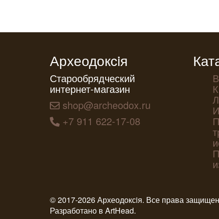
Археодоксiя
Кат
Старообрядческий
В
интернет-магазин
К
Л
shop@archeodox.ru
И
+7 911 622-17-08
П
т
и
П
и
© 2017-2026 Археодоксiя. Все права защище
Разработано в
ArtHead
.