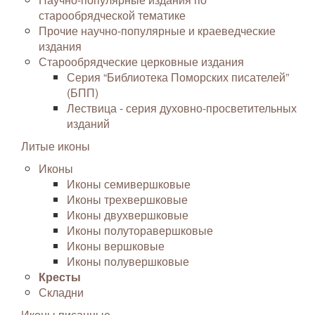
старообрядческой тематике
Прочие научно-популярные и краеведческие
издания
Старообрядческие церковные издания
Серия “Библиотека Поморских писателей”
(БПП)
Лествица - серия духовно-просветительных
изданий
Литые иконы
Иконы
Иконы семивершковые
Иконы трехвершковые
Иконы двухвершковые
Иконы полуторавершковые
Иконы вершковые
Иконы полувершковые
Кресты
Складни
Иконы писанные