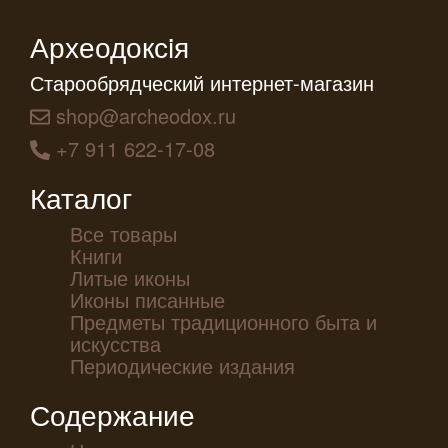
Археодоксiя
Старообрядческий интернет-магазин
shop@archeodox.ru
+7 911 622-17-08
Каталог
Все товары
Книги
Литые иконы
Иконы писанные
Предметы традиционного быта и
искусства
Периодические издания
Содержание