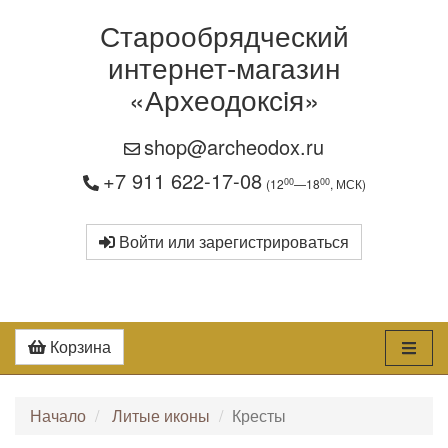
Старообрядческий
интернет-магазин
«Археодоксiя»
shop@archeodox.ru
+7 911 622-17-08
00
00
(12
—18
, МСК)
Войти или зарегистрироваться
Корзина
Начало
Литые иконы
Кресты