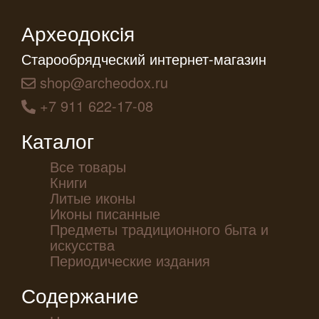
Археодоксiя
Старообрядческий интернет-магазин
shop@archeodox.ru
+7 911 622-17-08
Каталог
Все товары
Книги
Литые иконы
Иконы писанные
Предметы традиционного быта и
искусства
Периодические издания
Содержание