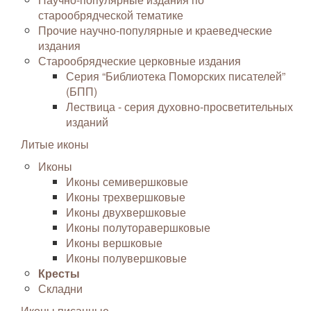
старообрядческой тематике
Прочие научно-популярные и краеведческие
издания
Старообрядческие церковные издания
Серия “Библиотека Поморских писателей”
(БПП)
Лествица - серия духовно-просветительных
изданий
Литые иконы
Иконы
Иконы семивершковые
Иконы трехвершковые
Иконы двухвершковые
Иконы полуторавершковые
Иконы вершковые
Иконы полувершковые
Кресты
Складни
Иконы писанные