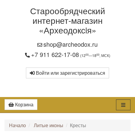
Старообрядческий
интернет-магазин
«Археодоксiя»
shop@archeodox.ru
+7 911 622-17-08
00
00
(12
—18
, МСК)
Войти или зарегистрироваться
Корзина
Начало
Литые иконы
Кресты