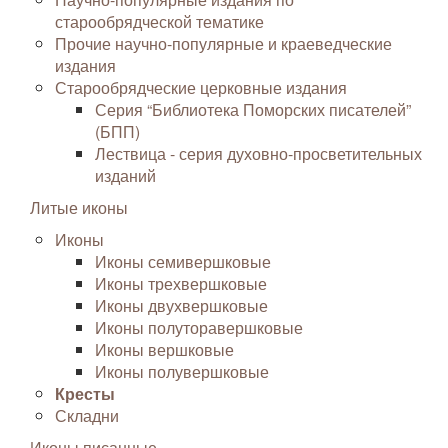
старообрядческой тематике
Прочие научно-популярные и краеведческие
издания
Старообрядческие церковные издания
Серия “Библиотека Поморских писателей”
(БПП)
Лествица - серия духовно-просветительных
изданий
Литые иконы
Иконы
Иконы семивершковые
Иконы трехвершковые
Иконы двухвершковые
Иконы полуторавершковые
Иконы вершковые
Иконы полувершковые
Кресты
Складни
Иконы писанные