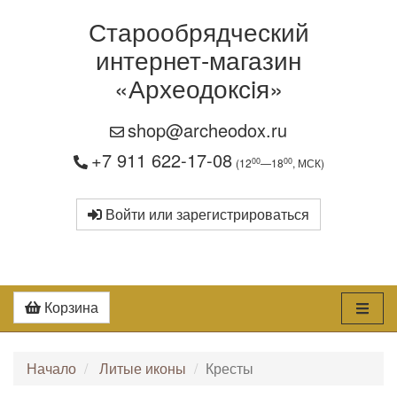
Старообрядческий
интернет-магазин
«Археодоксiя»
shop@archeodox.ru
+7 911 622-17-08
00
00
(12
—18
, МСК)
Войти или зарегистрироваться
Корзина
Начало
Литые иконы
Кресты