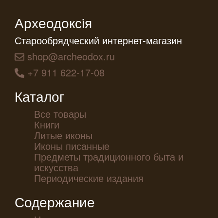
Археодоксiя
Старообрядческий интернет-магазин
shop@archeodox.ru
+7 911 622-17-08
Каталог
Все товары
Книги
Литые иконы
Иконы писанные
Предметы традиционного быта и
искусства
Периодические издания
Содержание