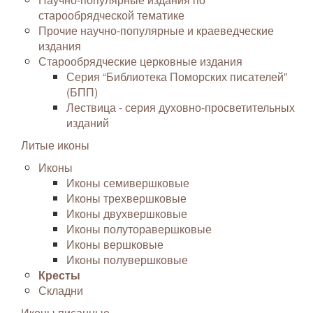
старообрядческой тематике
Прочие научно-популярные и краеведческие
издания
Старообрядческие церковные издания
Серия “Библиотека Поморских писателей”
(БПП)
Лествица - серия духовно-просветительных
изданий
Литые иконы
Иконы
Иконы семивершковые
Иконы трехвершковые
Иконы двухвершковые
Иконы полуторавершковые
Иконы вершковые
Иконы полувершковые
Кресты
Складни
Иконы писанные