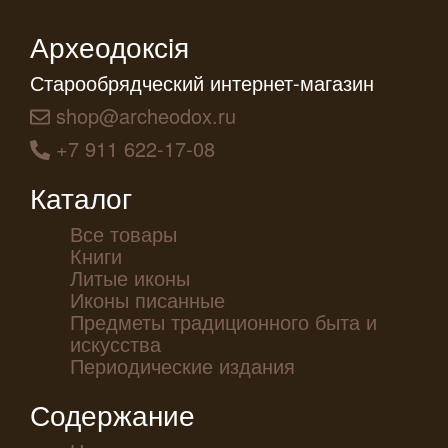
Археодоксiя
Старообрядческий интернет-магазин
shop@archeodox.ru
+7 911 622-17-08
Каталог
Все товары
Книги
Литые иконы
Иконы писанные
Предметы традиционного быта и
искусства
Периодические издания
Содержание