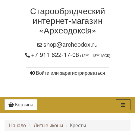
Старообрядческий
интернет-магазин
«Археодоксiя»
shop@archeodox.ru
+7 911 622-17-08
00
00
(12
—18
, МСК)
Войти или зарегистрироваться
Корзина
Начало
Литые иконы
Кресты