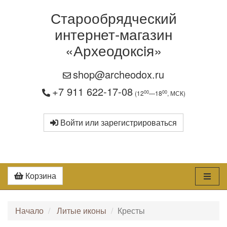
Старообрядческий
интернет-магазин
«Археодоксiя»
shop@archeodox.ru
+7 911 622-17-08
00
00
(12
—18
, МСК)
Войти или зарегистрироваться
Корзина
Начало
Литые иконы
Кресты