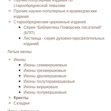
старообрядческой тематике
Прочие научно-популярные и краеведческие
издания
Старообрядческие церковные издания
Серия “Библиотека Поморских писателей”
(БПП)
Лествица - серия духовно-просветительных
изданий
Литые иконы
Иконы
Иконы семивершковые
Иконы трехвершковые
Иконы двухвершковые
Иконы полуторавершковые
Иконы вершковые
Иконы полувершковые
Кресты
Складни
Иконы писанные