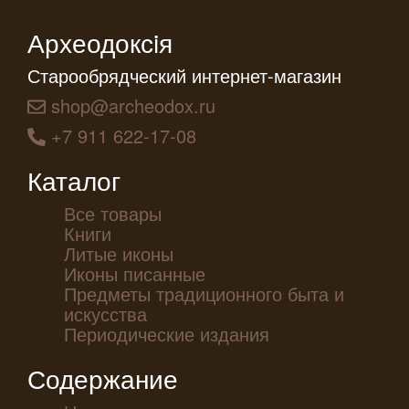
Археодоксiя
Старообрядческий интернет-магазин
shop@archeodox.ru
+7 911 622-17-08
Каталог
Все товары
Книги
Литые иконы
Иконы писанные
Предметы традиционного быта и
искусства
Периодические издания
Содержание