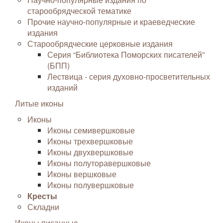
старообрядческой тематике
Прочие научно-популярные и краеведческие
издания
Старообрядческие церковные издания
Серия “Библиотека Поморских писателей”
(БПП)
Лествица - серия духовно-просветительных
изданий
Литые иконы
Иконы
Иконы семивершковые
Иконы трехвершковые
Иконы двухвершковые
Иконы полуторавершковые
Иконы вершковые
Иконы полувершковые
Кресты
Складни
Иконы писанные