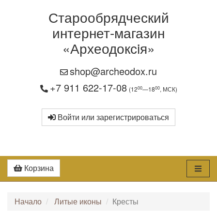
Старообрядческий
интернет-магазин
«Археодоксiя»
shop@archeodox.ru
+7 911 622-17-08
00
00
(12
—18
, МСК)
Войти или зарегистрироваться
Корзина
Начало
Литые иконы
Кресты