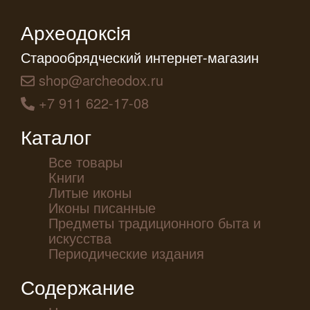
Археодоксiя
Старообрядческий интернет-магазин
shop@archeodox.ru
+7 911 622-17-08
Каталог
Все товары
Книги
Литые иконы
Иконы писанные
Предметы традиционного быта и
искусства
Периодические издания
Содержание