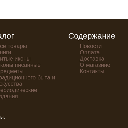
алог
Содержание
се товары
Новости
ниги
Оплата
итые иконы
Доставка
коны писанные
О магазине
редметы
Контакты
радиционного быта и
скусства
ериодические
здания
ны.