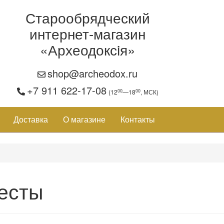
Старообрядческий
интернет-магазин
«Археодоксiя»
shop@archeodox.ru
+7 911 622-17-08
00
00
(12
—18
, МСК)
Доставка
О магазине
Контакты
есты