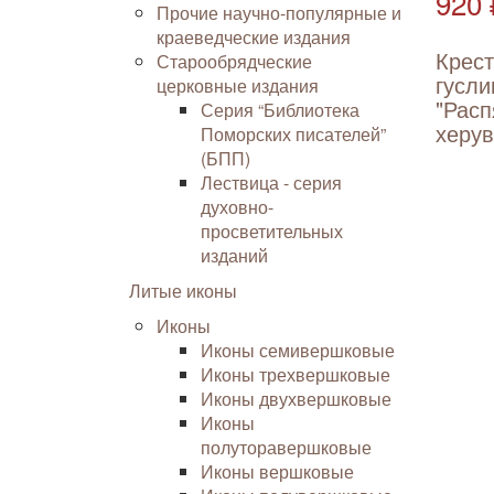
920 
Прочие научно-популярные и
краеведческие издания
Крес
Старообрядческие
гусли
церковные издания
"Расп
Серия “Библиотека
херу
Поморских писателей”
(БПП)
Лествица - серия
духовно-
просветительных
изданий
Литые иконы
Иконы
Иконы семивершковые
Иконы трехвершковые
Иконы двухвершковые
Иконы
полуторавершковые
Иконы вершковые