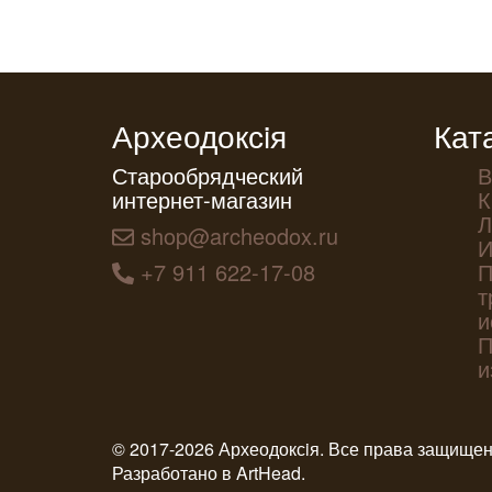
Археодоксiя
Кат
Старообрядческий
В
интернет-магазин
К
Л
shop@archeodox.ru
И
+7 911 622-17-08
П
т
и
П
и
© 2017-2026 Археодоксiя. Все права защище
Разработано в
ArtHead
.