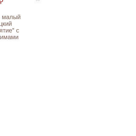
₽
т малый
цкий
ятие" с
вимами