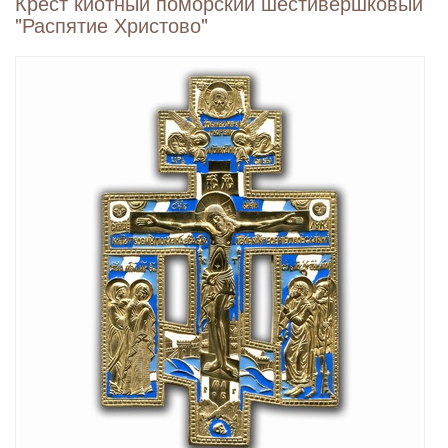
Крест киотный поморский шестивершковый
"Распятие Христово"