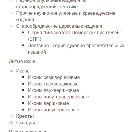
старообрядческой тематике
Прочие научно-популярные и краеведческие
издания
Старообрядческие церковные издания
Серия “Библиотека Поморских писателей”
(БПП)
Лествица - серия духовно-просветительных
изданий
Литые иконы
Иконы
Иконы семивершковые
Иконы трехвершковые
Иконы двухвершковые
Иконы полуторавершковые
Иконы вершковые
Иконы полувершковые
Кресты
Складни
Иконы писанные