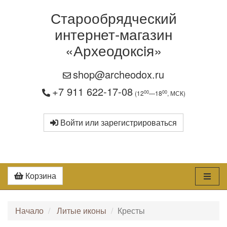
Старообрядческий
интернет-магазин
«Археодоксiя»
shop@archeodox.ru
+7 911 622-17-08
00
00
(12
—18
, МСК)
Войти или зарегистрироваться
Корзина
Начало
Литые иконы
Кресты