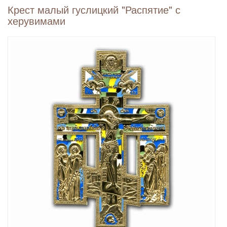
Крест малый гуслицкий "Распятие" с
херувимами