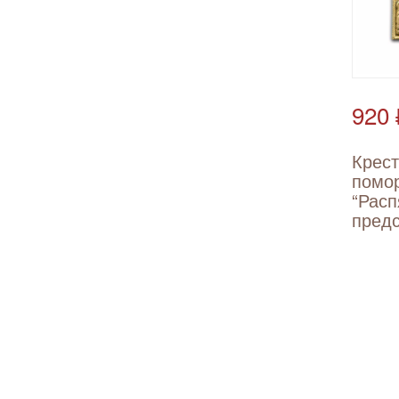
920 
Крес
помо
“Расп
пред