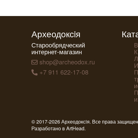
Археодоксiя
Кат
Старообрядческий
В
интернет-магазин
К
Л
shop@archeodox.ru
И
+7 911 622-17-08
П
т
и
П
и
© 2017-2026 Археодоксiя. Все права защище
Разработано в
ArtHead
.