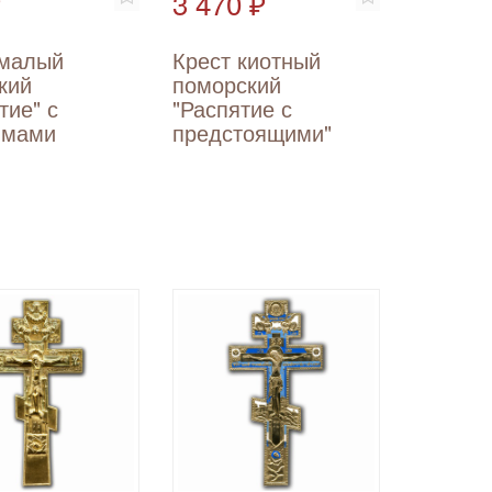
₽
3 470 ₽
 малый
Крест киотный
кий
поморский
тие" с
"Распятие с
имами
предстоящими"