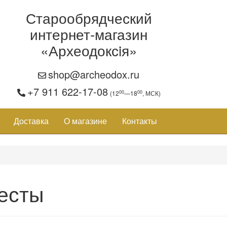
Старообрядческий
интернет-магазин
«Археодоксiя»
shop@archeodox.ru
+7 911 622-17-08
00
00
(12
—18
, МСК)
Доставка
О магазине
Контакты
есты