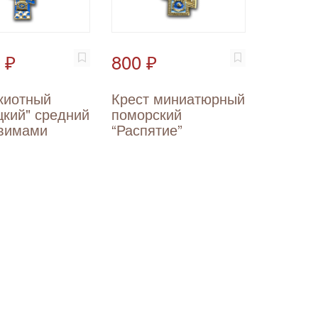
 ₽
800 ₽
киотный
Крест миниатюрный
цкий" средний
поморский
увимами
“Распятие”