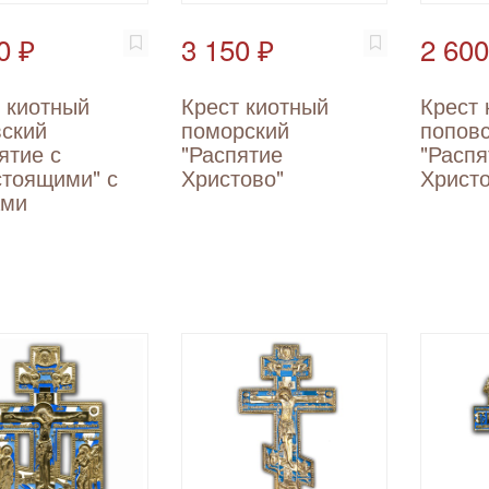
0 ₽
3 150 ₽
2 600
 киотный
Крест киотный
Крест 
ский
поморский
попов
ятие с
"Распятие
"Распя
стоящими" с
Христово"
Христо
ами