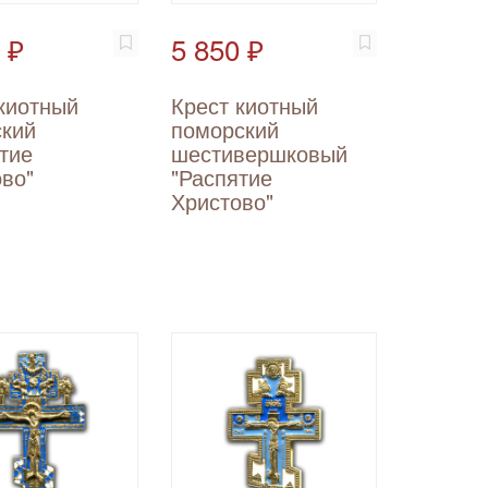
 ₽
5 850 ₽
киотный
Крест киотный
ский
поморский
тие
шестивершковый
во"
"Распятие
Христово"