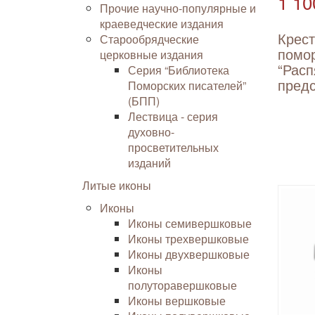
1 10
Прочие научно-популярные и
краеведческие издания
Крес
Старообрядческие
помо
церковные издания
“Расп
Серия “Библиотека
пред
Поморских писателей”
(БПП)
Лествица - серия
духовно-
просветительных
изданий
Литые иконы
Иконы
Иконы семивершковые
Иконы трехвершковые
Иконы двухвершковые
Иконы
полуторавершковые
Иконы вершковые