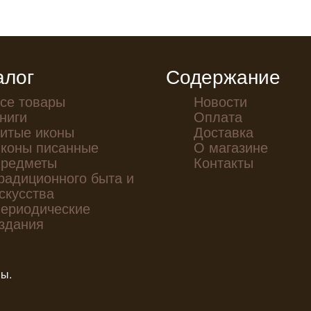
алог
Содержание
се товары
Новости
ниги
Оплата
итые иконы
Доставка
коны писанные
О магазине
редметы
Контакты
радиционного быта и
скусства
ериодические
здания
ны.