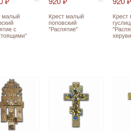
0 ₽
920 ₽
920 
т малый
Крест малый
Крест
рский
поповский
гуслиц
ятие с
"Распятие"
"Распя
стоящими”
херув