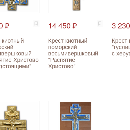
0 ₽
14 450 ₽
3 230
 киотный
Крест киотный
Крест 
рский
поморский
"гусли
ивершковый
восьмивершковый
с хер
ятие Христово
"Распятие
едстоящими"
Христово"