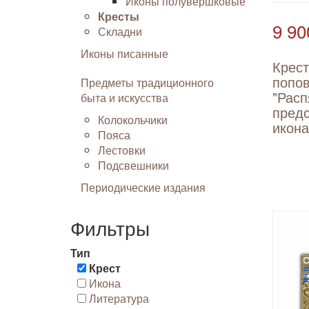
Иконы полувершковые
Кресты
9 90
Складни
Иконы писанные
Крест
попов
Предметы традиционного
"Расп
быта и искусства
пред
Колокольчики
икон
Пояса
Лестовки
Подсвешники
Периодические издания
Фильтры
Тип
Крест
Икона
Литература