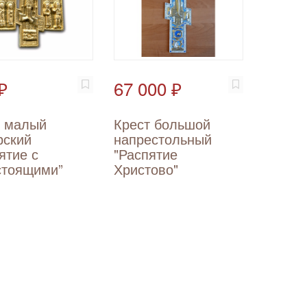
₽
67 000 ₽
т малый
Крест большой
рский
напрестольный
ятие с
"Распятие
стоящими”
Христово"