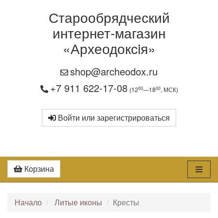
Старообрядческий
интернет-магазин
«Археодоксiя»
shop@archeodox.ru
+7 911 622-17-08
00
00
(12
—18
, МСК)
Войти или зарегистрироваться
Корзина
Начало
Литые иконы
Кресты