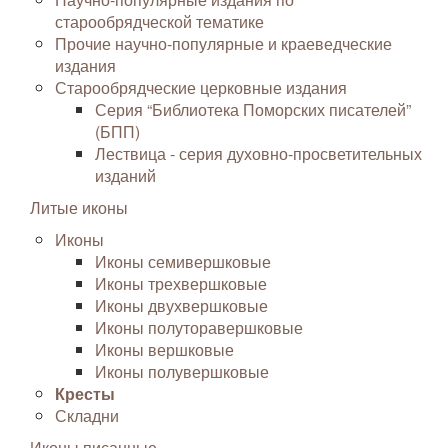
старообрядческой тематике
Прочие научно-популярные и краеведческие
издания
Старообрядческие церковные издания
Серия “Библиотека Поморских писателей”
(БПП)
Лествица - серия духовно-просветительных
изданий
Литые иконы
Иконы
Иконы семивершковые
Иконы трехвершковые
Иконы двухвершковые
Иконы полуторавершковые
Иконы вершковые
Иконы полувершковые
Кресты
Складни
Иконы писанные