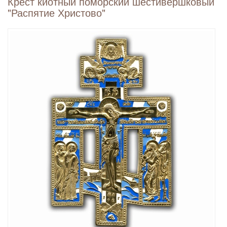
Крест киотный поморский шестивершковый
"Распятие Христово"