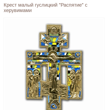
Крест малый гуслицкий "Распятие" с
херувимами