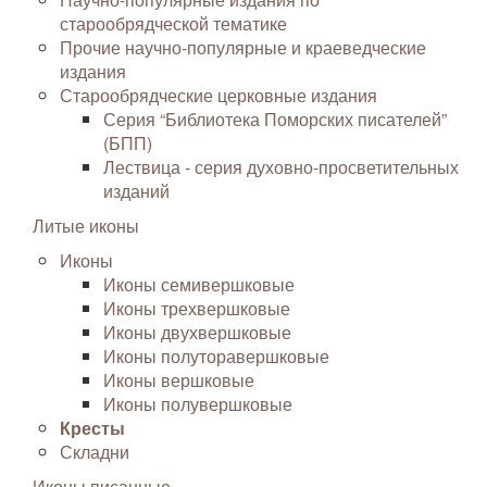
старообрядческой тематике
Прочие научно-популярные и краеведческие
издания
Старообрядческие церковные издания
Серия “Библиотека Поморских писателей”
(БПП)
Лествица - серия духовно-просветительных
изданий
Литые иконы
Иконы
Иконы семивершковые
Иконы трехвершковые
Иконы двухвершковые
Иконы полуторавершковые
Иконы вершковые
Иконы полувершковые
Кресты
Складни
Иконы писанные