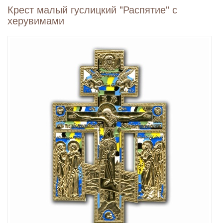
Крест малый гуслицкий "Распятие" с
херувимами