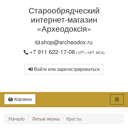
Старообрядческий
интернет-магазин
«Археодоксiя»
shop@archeodox.ru
+7 911 622-17-08
00
00
(12
—18
, МСК)
Войти или зарегистрироваться
Корзина
Начало
Литые иконы
Кресты