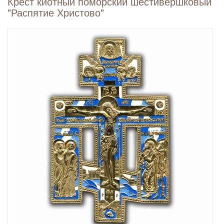
Крест киотный поморский шестивершковый
"Распятие Христово"