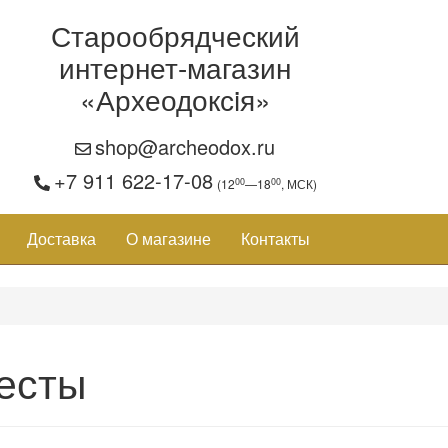
Старообрядческий
интернет-магазин
«Археодоксiя»
shop@archeodox.ru
+7 911 622-17-08
00
00
(12
—18
, МСК)
Доставка
О магазине
Контакты
есты