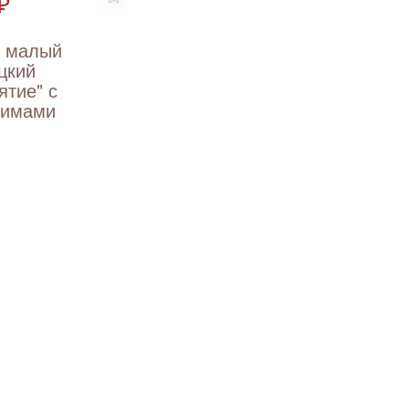
₽
т малый
цкий
ятие" с
вимами