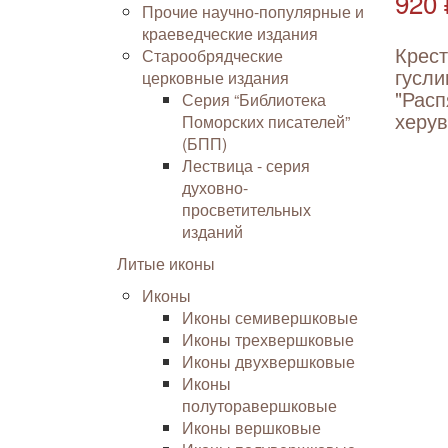
920 
Прочие научно-популярные и
краеведческие издания
Крес
Старообрядческие
гусли
церковные издания
"Расп
Серия “Библиотека
херу
Поморских писателей”
(БПП)
Лествица - серия
духовно-
просветительных
изданий
Литые иконы
Иконы
Иконы семивершковые
Иконы трехвершковые
Иконы двухвершковые
Иконы
полуторавершковые
Иконы вершковые