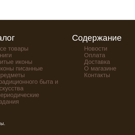
алог
Содержание
се товары
Новости
ниги
Оплата
итые иконы
Доставка
коны писанные
О магазине
редметы
Контакты
радиционного быта и
скусства
ериодические
здания
ны.