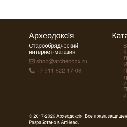
Археодоксiя
Кат
Старообрядческий
В
интернет-магазин
К
Л
shop@archeodox.ru
И
+7 911 622-17-08
П
т
и
П
и
© 2017-2026 Археодоксiя. Все права защище
Разработано в
ArtHead
.