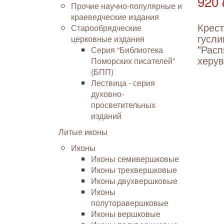
920 
Прочие научно-популярные и
краеведческие издания
Крес
Старообрядческие
гусли
церковные издания
"Расп
Серия “Библиотека
херу
Поморских писателей”
(БПП)
Лествица - серия
духовно-
просветительных
изданий
Литые иконы
Иконы
Иконы семивершковые
Иконы трехвершковые
Иконы двухвершковые
Иконы
полуторавершковые
Иконы вершковые