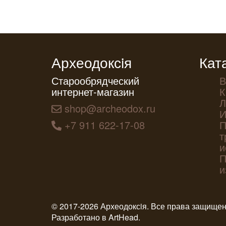
Археодоксiя
Кат
Старообрядческий
В
интернет-магазин
К
Л
shop@archeodox.ru
И
+7 911 622-17-08
П
т
и
П
и
© 2017-2026 Археодоксiя. Все права защище
Разработано в
ArtHead
.