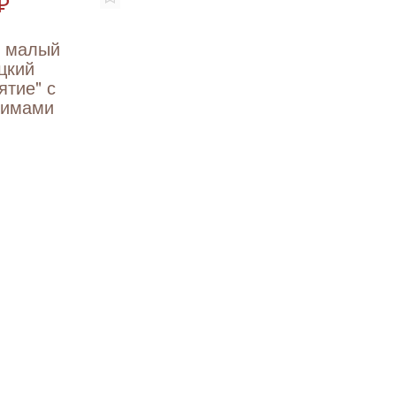
₽
т малый
цкий
ятие" с
вимами