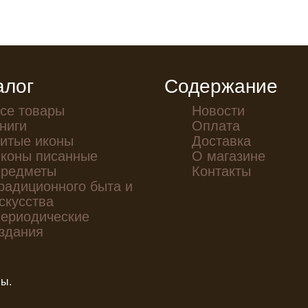
алог
Содержание
се товары
Новости
ниги
Оплата
итые иконы
Доставка
коны писанные
О магазине
редметы
Контакты
радиционного быта и
скусства
ериодические
здания
ны.