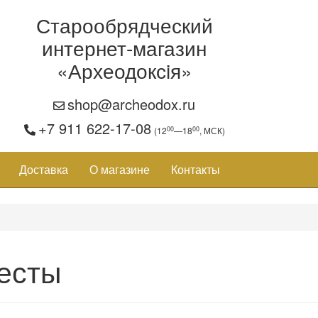
Старообрядческий
интернет-магазин
«Археодоксiя»
shop@archeodox.ru
+7 911 622-17-08
00
00
(12
—18
, МСК)
Доставка
О магазине
Контакты
есты