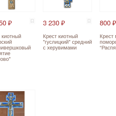
50 ₽
3 230 ₽
800 
 киотный
Крест киотный
Крест
рский
"гуслицкий" средний
помор
мивершковый
с херувимами
“Распя
ятие
ово"