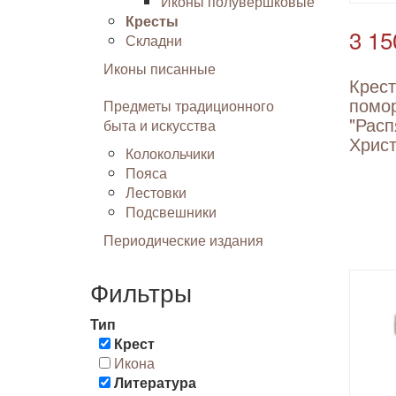
Иконы полувершковые
Кресты
3 15
Складни
Иконы писанные
Крест
помо
Предметы традиционного
"Расп
быта и искусства
Христ
Колокольчики
Пояса
Лестовки
Подсвешники
Периодические издания
Фильтры
Тип
Крест
Икона
Литература