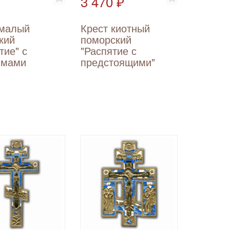
₽
3 470 ₽
 малый
Крест киотный
кий
поморский
тие" с
"Распятие с
имами
предстоящими"