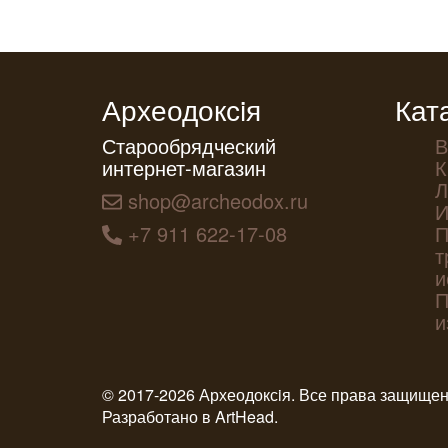
Археодоксiя
Кат
Старообрядческий
В
интернет-магазин
К
Л
shop@archeodox.ru
И
+7 911 622-17-08
П
т
и
П
и
© 2017-2026 Археодоксiя. Все права защище
Разработано в
ArtHead
.