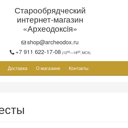
Старообрядческий
интернет-магазин
«Археодоксiя»
shop@archeodox.ru
+7 911 622-17-08
00
00
(12
—18
, МСК)
Доставка
О магазине
Контакты
есты