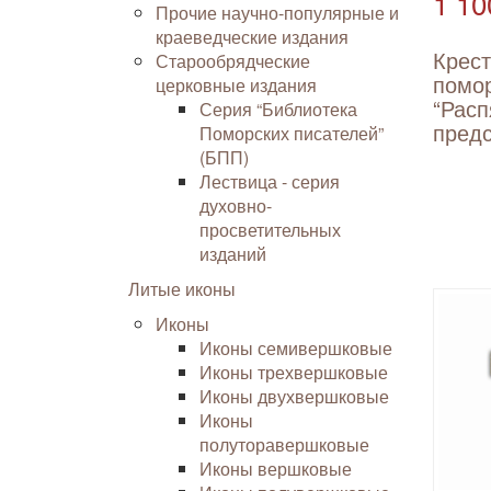
1 10
Прочие научно-популярные и
краеведческие издания
Крес
Старообрядческие
помо
церковные издания
“Расп
Серия “Библиотека
пред
Поморских писателей”
(БПП)
Лествица - серия
духовно-
просветительных
изданий
Литые иконы
Иконы
Иконы семивершковые
Иконы трехвершковые
Иконы двухвершковые
Иконы
полуторавершковые
Иконы вершковые