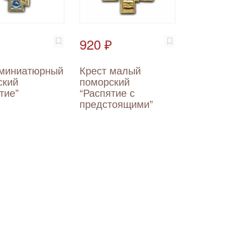
₽
920 ₽
 миниатюрный
Крест малый
ский
поморский
тие”
“Распятие с
предстоящими”