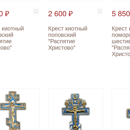
0 ₽
2 600 ₽
5 850
 киотный
Крест киотный
Крест 
рский
поповский
помор
ятие
"Распятие
шести
ово"
Христово"
"Распя
Христо