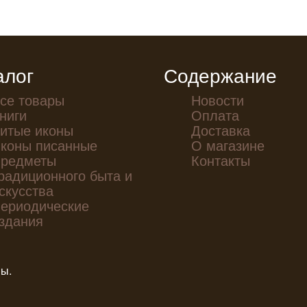
алог
Содержание
се товары
Новости
ниги
Оплата
итые иконы
Доставка
коны писанные
О магазине
редметы
Контакты
радиционного быта и
скусства
ериодические
здания
ны.