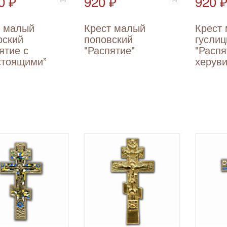
0 ₽
920 ₽
920 
т малый
Крест малый
Крест
рский
поповский
гуслиц
ятие с
"Распятие"
"Распя
стоящими”
херув