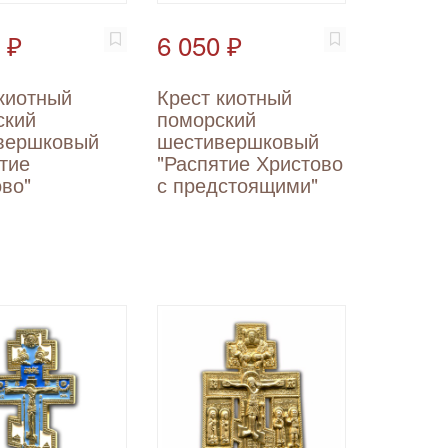
 ₽
6 050 ₽
киотный
Крест киотный
ский
поморский
вершковый
шестивершковый
тие
"Распятие Христово
во"
с предстоящими"