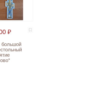
00 ₽
т большой
естольный
ятие
ово"