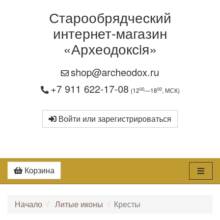
Старообрядческий
интернет-магазин
«Археодоксiя»
shop@archeodox.ru
+7 911 622-17-08
00
00
(12
—18
, МСК)
Войти или зарегистрироваться
Корзина
Начало
Литые иконы
Кресты