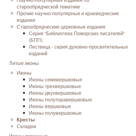
старообрядческой тематике
Прочие научно-популярные и краеведческие
издания
Старообрядческие церковные издания
Серия “Библиотека Поморских писателей”
(БПП)
Лествица - серия духовно-просветительных
изданий
Литые иконы
Иконы
Иконы семивершковые
Иконы трехвершковые
Иконы двухвершковые
Иконы полуторавершковые
Иконы вершковые
Иконы полувершковые
Кресты
Складни
Иконы писанные