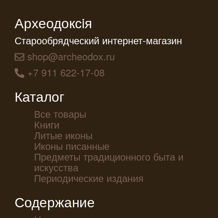
Археодоксiя
Старообрядческий интернет-магазин
shop@archeodox.ru
+7 911 622-17-08
Каталог
Все товары
Книги
Литые иконы
Иконы писанные
Предметы традиционного быта и
искусства
Периодические издания
Содержание