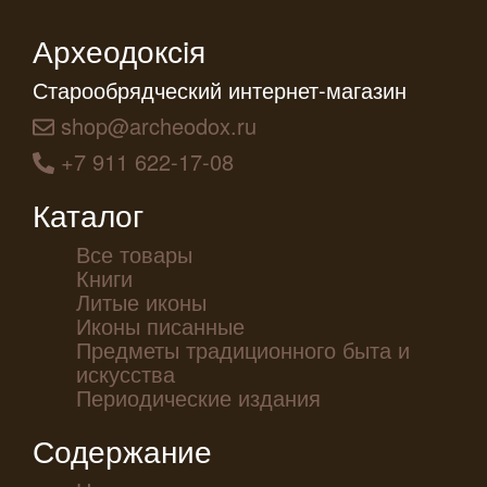
Археодоксiя
Старообрядческий интернет-магазин
shop@archeodox.ru
+7 911 622-17-08
Каталог
Все товары
Книги
Литые иконы
Иконы писанные
Предметы традиционного быта и
искусства
Периодические издания
Содержание