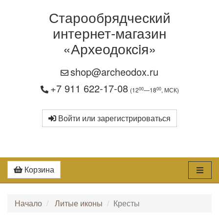
Старообрядческий
интернет-магазин
«Археодоксiя»
shop@archeodox.ru
+7 911 622-17-08
00
00
(12
—18
, МСК)
Войти или зарегистрироваться
Корзина
Начало
Литые иконы
Кресты