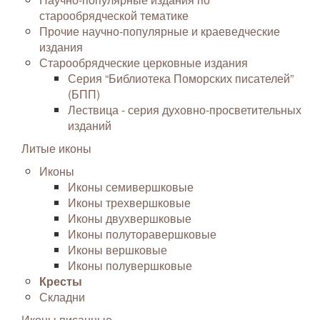
старообрядческой тематике
Прочие научно-популярные и краеведческие
издания
Старообрядческие церковные издания
Серия “Библиотека Поморских писателей”
(БПП)
Лествица - серия духовно-просветительных
изданий
Литые иконы
Иконы
Иконы семивершковые
Иконы трехвершковые
Иконы двухвершковые
Иконы полуторавершковые
Иконы вершковые
Иконы полувершковые
Кресты
Складни
Иконы писанные