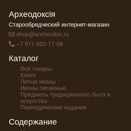
Археодоксiя
Старообрядческий интернет-магазин
shop@archeodox.ru
+7 911 622-17-08
Каталог
Все товары
Книги
Литые иконы
Иконы писанные
Предметы традиционного быта и
искусства
Периодические издания
Содержание