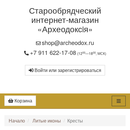
Старообрядческий
интернет-магазин
«Археодоксiя»
shop@archeodox.ru
+7 911 622-17-08
00
00
(12
—18
, МСК)
Войти или зарегистрироваться
Корзина
Начало
Литые иконы
Кресты