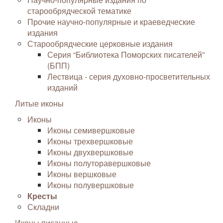
старообрядческой тематике
Прочие научно-популярные и краеведческие
издания
Старообрядческие церковные издания
Серия “Библиотека Поморских писателей”
(БПП)
Лествица - серия духовно-просветительных
изданий
Литые иконы
Иконы
Иконы семивершковые
Иконы трехвершковые
Иконы двухвершковые
Иконы полуторавершковые
Иконы вершковые
Иконы полувершковые
Кресты
Складни
Иконы писанные