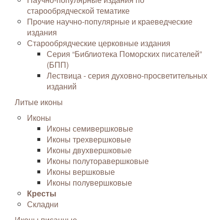
старообрядческой тематике
Прочие научно-популярные и краеведческие
издания
Старообрядческие церковные издания
Серия “Библиотека Поморских писателей”
(БПП)
Лествица - серия духовно-просветительных
изданий
Литые иконы
Иконы
Иконы семивершковые
Иконы трехвершковые
Иконы двухвершковые
Иконы полуторавершковые
Иконы вершковые
Иконы полувершковые
Кресты
Складни
Иконы писанные