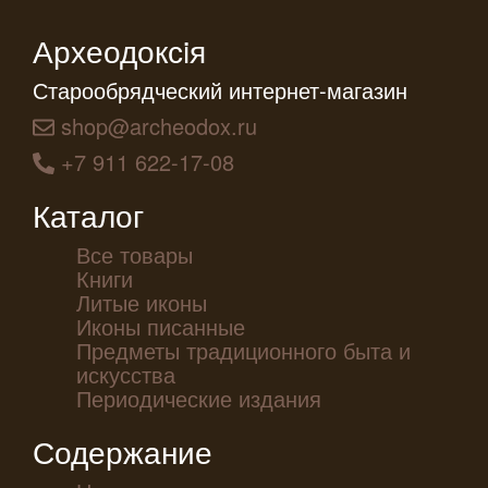
Археодоксiя
Старообрядческий интернет-магазин
shop@archeodox.ru
+7 911 622-17-08
Каталог
Все товары
Книги
Литые иконы
Иконы писанные
Предметы традиционного быта и
искусства
Периодические издания
Содержание