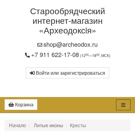
Старообрядческий
интернет-магазин
«Археодоксiя»
shop@archeodox.ru
+7 911 622-17-08
00
00
(12
—18
, МСК)
Войти или зарегистрироваться
Корзина
Начало
Литые иконы
Кресты